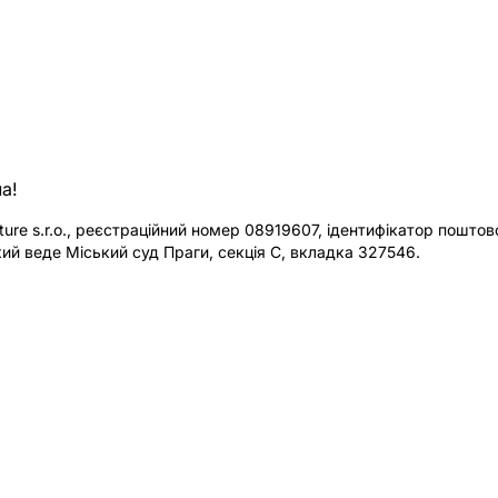
а!
re s.r.o., реєстраційний номер 08919607, ідентифікатор поштової
ий веде Міський суд Праги, секція C, вкладка 327546.