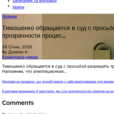
Запитання та відповіді
Увійти
Новини
Тимошенко обращается в суд с просьб
прозрачности процес…
26 Січня, 2026
By Домінік К.
Коментарів немає
Тимошенко обращается в суд с просьбой разрешить тр
Напомним, что апелляционная…
Науковці встановили, що осінній період є найсприятливішим для виникн
Електрики визначили 7 пристроїв, які слід відключати від розетки на ні
Comments