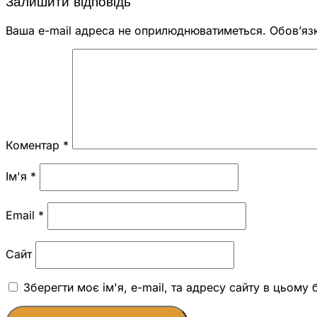
Залишити відповідь
Ваша e-mail адреса не оприлюднюватиметься.
Обов’яз
Коментар
*
Ім'я
*
Email
*
Сайт
Зберегти моє ім'я, e-mail, та адресу сайту в цьому