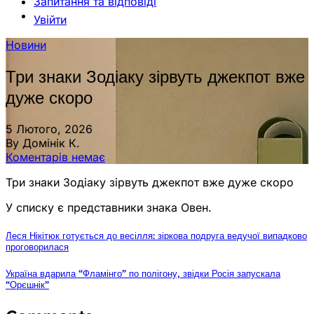
Запитання та відповіді
Увійти
Новини
Три знаки Зодіаку зірвуть джекпот вже
дуже скоро
5 Лютого, 2026
By Домінік К.
Коментарів немає
Три знаки Зодіаку зірвуть джекпот вже дуже скоро
У списку є представники знака Овен.
Леся Нікітюк готується до весілля: зіркова подруга ведучої випадково
проговорилася
Україна вдарила “Фламінго” по полігону, звідки Росія запускала
“Орєшнік”