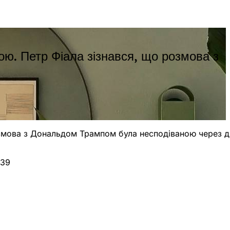
ою. Петр Фіала зізнався, що розмова з
розмова з Дональдом Трампом була несподіваною через д
439