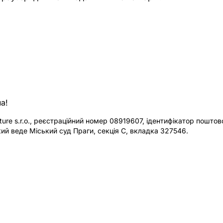
а!
re s.r.o., реєстраційний номер 08919607, ідентифікатор поштової
ий веде Міський суд Праги, секція C, вкладка 327546.