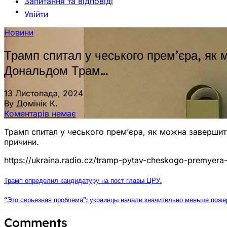
Запитання та відповіді
Увійти
Новини
Трамп спитал у чеського прем’єра, як 
Дональдом Трам…
13 Листопада, 2024
By Домінік К.
Коментарів немає
Трамп спитал у чеського прем’єра, як можна завершит
причини.
https://ukraina.radio.cz/tramp-pytav-cheskogo-premyera
Трамп определил кандидатуру на пост главы ЦРУ.
“Это серьезная проблема”: украинцы начали значительно меньше пож
Comments