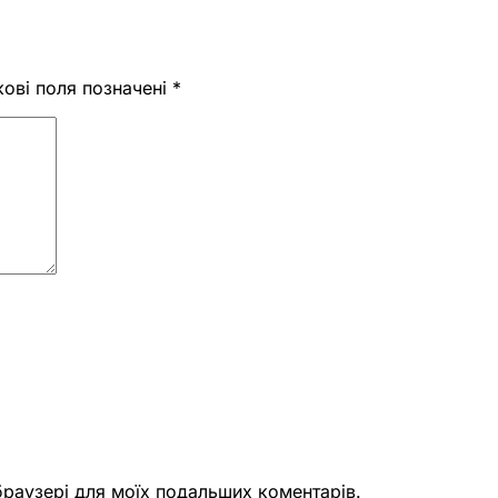
кові поля позначені
*
 браузері для моїх подальших коментарів.