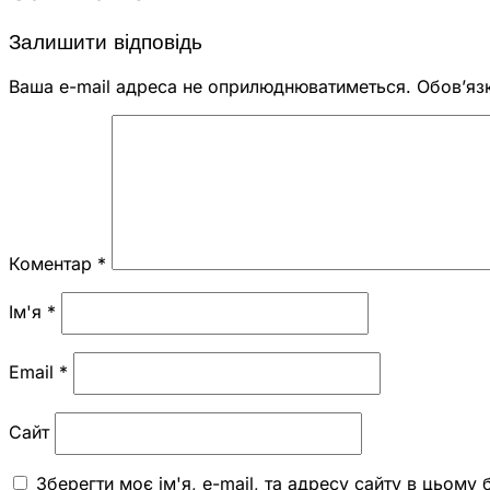
Залишити відповідь
Ваша e-mail адреса не оприлюднюватиметься.
Обов’яз
Коментар
*
Ім'я
*
Email
*
Сайт
Зберегти моє ім'я, e-mail, та адресу сайту в цьому