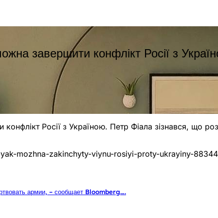
можна завершити конфлікт Росії з Україн
и конфлікт Росії з Україною. Петр Фіала зізнався, що 
-yak-mozhna-zakinchyty-viynu-rosiyi-proty-ukrayiny-8834
ертвовать армии, – сообщает Bloomberg….