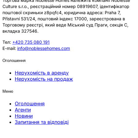
Торгова марка Noblesse Homes належить компанії Noblesse
Culture s.r.o., реєстраційний номер 08919607, ідентифікатор
поштової скриньки z8pqfc4, юридична адреса: Praha 7,
Přístavní 531/24, поштовий індекс 17000, зареєстрована в
Торговому реєстрі, який веде Міський суд Праги, секція C,
вкладка 327546.
Тел:
+420 735 080 191
E-mail:
info@noblessehomes.com
Оголошення
Нерухомість в аренду
Нерухомість на продаж
Меню
Оголошення
Агенти
Новини
Запитання та відповіді