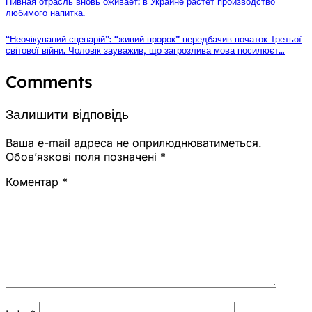
Пивная отрасль вновь оживает: в Украине растет производство
любимого напитка.
“Неочікуваний сценарій”: “живий пророк” передбачив початок Третьої
світової війни. Чоловік зауважив, що загрозлива мова посилюєт…
Comments
Залишити відповідь
Ваша e-mail адреса не оприлюднюватиметься.
Обов’язкові поля позначені
*
Коментар
*