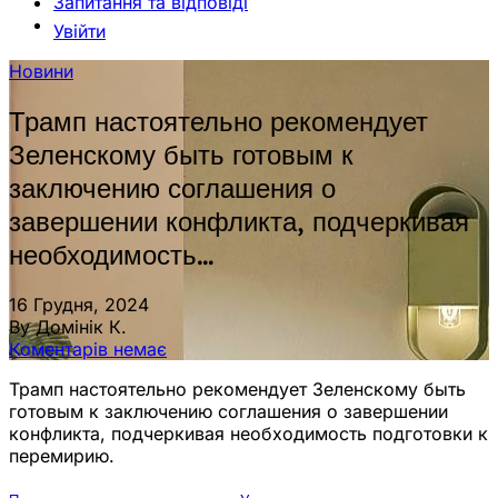
Запитання та відповіді
Увійти
Новини
Трамп настоятельно рекомендует
Зеленскому быть готовым к
заключению соглашения о
завершении конфликта, подчеркивая
необходимость…
16 Грудня, 2024
By Домінік К.
Коментарів немає
Трамп настоятельно рекомендует Зеленскому быть
готовым к заключению соглашения о завершении
конфликта, подчеркивая необходимость подготовки к
перемирию.