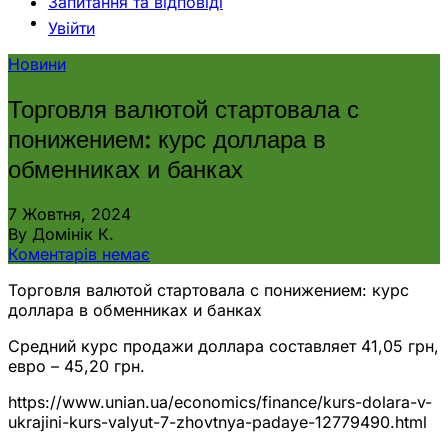
Запитання та відповіді
Увійти
Новини
Торговля валютой стартовала с
понижением: курс доллара в
обменниках и банках
7 Жовтня, 2024
By Домінік К.
Коментарів немає
Торговля валютой стартовала с понижением: курс
доллара в обменниках и банках
Средний курс продажи доллара составляет 41,05 грн,
евро – 45,20 грн.
https://www.unian.ua/economics/finance/kurs-dolara-v-
ukrajini-kurs-valyut-7-zhovtnya-padaye-12779490.html