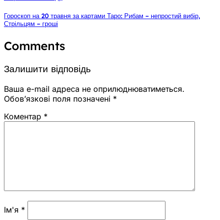
Гороскоп на 20 травня за картами Таро: Рибам – непростий вибір,
Стрільцям – гроші
Comments
Залишити відповідь
Ваша e-mail адреса не оприлюднюватиметься.
Обов’язкові поля позначені
*
Коментар
*
Ім'я
*