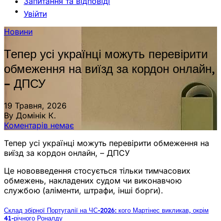
Запитання та відповіді
Увійти
Новини
Тепер усі українці можуть перевірити
обмеження на виїзд за кордон онлайн,
– ДПСУ
19 Травня, 2026
By Домінік К.
Коментарів немає
Тепер усі українці можуть перевірити обмеження на
виїзд за кордон онлайн, – ДПСУ
Це нововведення стосується тільки тимчасових
обмежень, накладених судом чи виконавчою
службою (аліменти, штрафи, інші борги).
Склад збірної Португалії на ЧС-2026: кого Мартінес викликав, окрім
41-річного Роналду