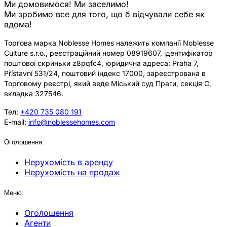
Ми домовимося! Ми заселимо!
Ми зробимо все для того, що б відчували себе як
вдома!
Торгова марка Noblesse Homes належить компанії Noblesse
Culture s.r.o., реєстраційний номер 08919607, ідентифікатор
поштової скриньки z8pqfc4, юридична адреса: Praha 7,
Přístavní 531/24, поштовий індекс 17000, зареєстрована в
Торговому реєстрі, який веде Міський суд Праги, секція C,
вкладка 327546.
Тел:
+420 735 080 191
E-mail:
info@noblessehomes.com
Оголошення
Нерухомість в аренду
Нерухомість на продаж
Меню
Оголошення
Агенти