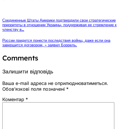
Соединенные Штаты Америки подтвердили свои стратегические
приоритеты в отношении Украины, поддерживая ее стремление к
членству в…
России придется понести последствия войны, даже если она
завершится договором, – заявил Боррель.
Comments
Залишити відповідь
Ваша e-mail адреса не оприлюднюватиметься.
Обов’язкові поля позначені
*
Коментар
*