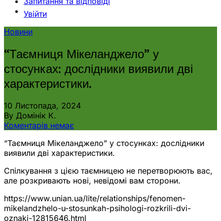
Запитання та відповіді
Увійти
Новини
“Таємниця Мікеланджело” у
стосунках: дослідники виявили дві
характеристики.
10 Листопада, 2024
By Домінік К.
Коментарів немає
“Таємниця Мікеланджело” у стосунках: дослідники
виявили дві характеристики.
Спілкування з цією таємницею не перетворюють вас,
але розкривають нові, невідомі вам сторони.
https://www.unian.ua/lite/relationships/fenomen-
mikelandzhelo-u-stosunkah-psihologi-rozkrili-dvi-
oznaki-12815646.html