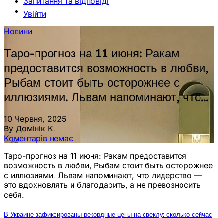
Запитання та відповіді
Увійти
Новини
Таро-прогноз на 11 июня: Ракам
предоставится возможность в любви,
Рыбам стоит быть осторожнее с
иллюзиями. Львам напоминают, что…
10 Червня, 2025
By Домінік К.
Коментарів немає
Таро-прогноз на 11 июня: Ракам предоставится
возможность в любви, Рыбам стоит быть осторожнее
с иллюзиями. Львам напоминают, что лидерство —
это вдохновлять и благодарить, а не превозносить
себя.
В Украине зафиксированы рекордные цены на свеклу: сколько сейчас