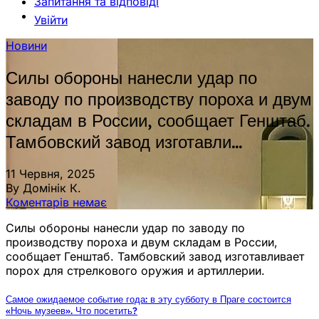
Запитання та відповіді
Увійти
Новини
Силы обороны нанесли удар по
заводу по производству пороха и двум
складам в России, сообщает Генштаб.
Тамбовский завод изготавли…
11 Червня, 2025
By Домінік К.
Коментарів немає
Силы обороны нанесли удар по заводу по
производству пороха и двум складам в России,
сообщает Генштаб. Тамбовский завод изготавливает
порох для стрелкового оружия и артиллерии.
Самое ожидаемое событие года: в эту субботу в Праге состоится
«Ночь музеев». Что посетить?