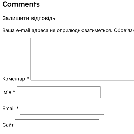
Comments
Залишити відповідь
Ваша e-mail адреса не оприлюднюватиметься.
Обов’яз
Коментар
*
Ім'я
*
Email
*
Сайт