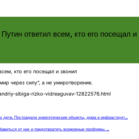
 Путин ответил всем, кто его посещал и
всем, кто его посещал и звонил
ир через силу”, а не умиротворение.
-andriy-sibiga-rizko-vidreaguvav-12822576.html
их дети. Пострадали энергетические объекты, дома и инфраструкт…
збавиться от них и предотвратить возможные проблемы. …