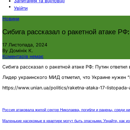
Запитання та відповіді
Увійти
Новини
Сибига рассказал о ракетной атаке РФ:
17 Листопада, 2024
By Домінік К.
Коментарів немає
Сибига рассказал о ракетной атаке РФ: Путин ответил 
Лидер украинского МИД отметил, что Украине нужен “м
https://www.unian.ua/politics/raketna-ataka-17-listopada
Россия атаковала жилой сектор Николаева, погибли и ранены, среди н
Маленькие насекомые в квартире могут быть опасными. Узнайте, как и