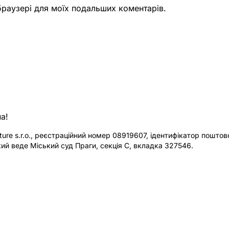
 браузері для моїх подальших коментарів.
а!
re s.r.o., реєстраційний номер 08919607, ідентифікатор поштової
ий веде Міський суд Праги, секція C, вкладка 327546.