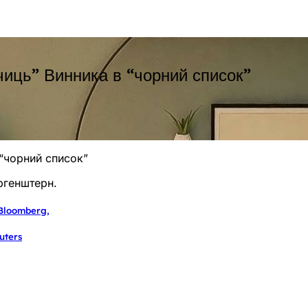
чиць” Винника в “чорний список”
 “чорний список”
ргенштерн.
 Bloomberg,
uters