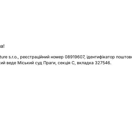
а!
re s.r.o., реєстраційний номер 08919607, ідентифікатор поштової
ий веде Міський суд Праги, секція C, вкладка 327546.