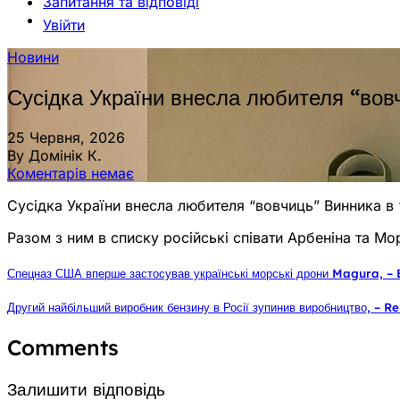
Запитання та відповіді
Увійти
Новини
Сусідка України внесла любителя “вов
25 Червня, 2026
By Домінік К.
Коментарів немає
Сусідка України внесла любителя “вовчиць” Винника в
Разом з ним в списку російські співати Арбеніна та Мо
Спецназ США вперше застосував українські морські дрони Magura, –
Другий найбільший виробник бензину в Росії зупинив виробництво, – Re
Comments
Залишити відповідь