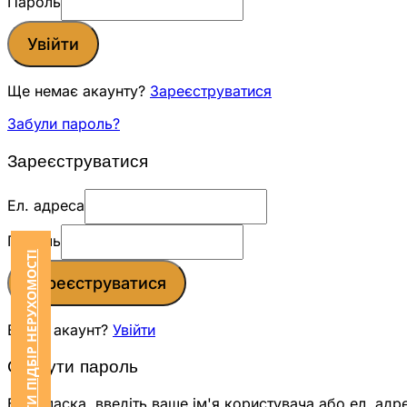
Пароль
Увійти
Ще немає акаунту?
Зареєструватися
Забули пароль?
Зареєструватися
Ел. адреса
Пароль
ЗАМОВИТИ ПІДБІР НЕРУХОМОСТІ
Зареєструватися
Вже є акаунт?
Увійти
Скинути пароль
Будь ласка, введіть ваше ім'я користувача або ел. адр