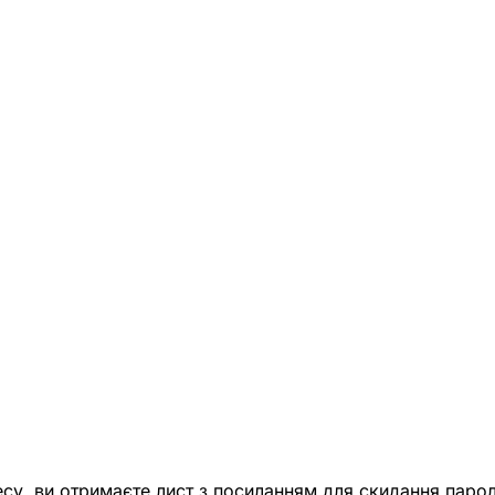
есу, ви отримаєте лист з посиланням для скидання парол