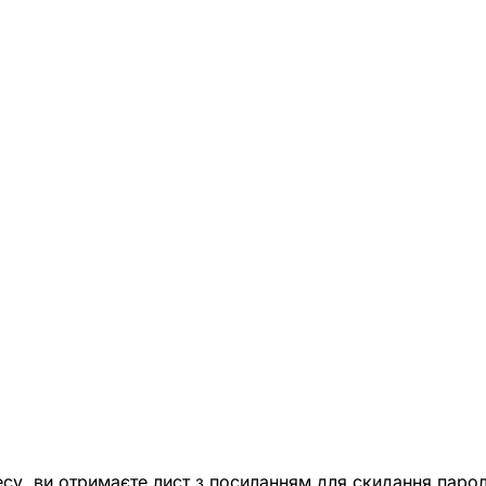
есу, ви отримаєте лист з посиланням для скидання парол