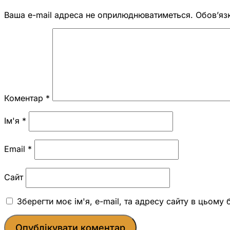
Ваша e-mail адреса не оприлюднюватиметься.
Обов’яз
Коментар
*
Ім'я
*
Email
*
Сайт
Зберегти моє ім'я, e-mail, та адресу сайту в цьому