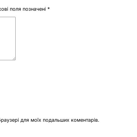
кові поля позначені
*
 браузері для моїх подальших коментарів.