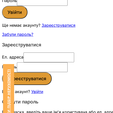
Пароль
Увійти
Ще немає акаунту?
Зареєструватися
Забули пароль?
Зареєструватися
Ел. адреса
Пароль
ЗАМОВИТИ ПІДБІР НЕРУХОМОСТІ
Зареєструватися
Вже є акаунт?
Увійти
Скинути пароль
Будь ласка, введіть ваше ім'я користувача або ел. адр