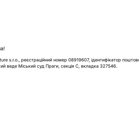
а!
re s.r.o., реєстраційний номер 08919607, ідентифікатор поштової
ий веде Міський суд Праги, секція C, вкладка 327546.