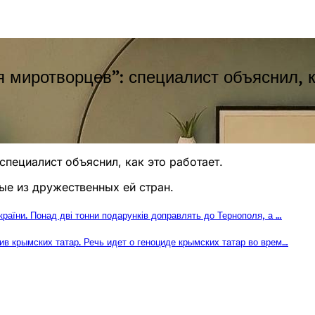
миротворцев”: специалист объяснил, ка
пециалист объяснил, как это работает.
ые из дружественных ей стран.
раїни. Понад дві тонни подарунків доправлять до Тернополя, а …
ив крымских татар. Речь идет о геноциде крымских татар во врем…