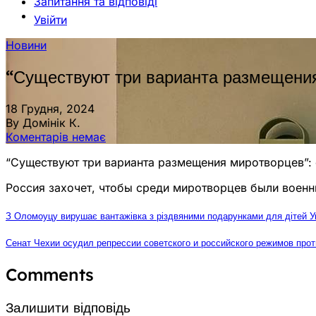
Запитання та відповіді
Увійти
Новини
“Существуют три варианта размещения 
18 Грудня, 2024
By Домінік К.
Коментарів немає
“Существуют три варианта размещения миротворцев”: с
Россия захочет, чтобы среди миротворцев были военн
З Оломоуцу вирушає вантажівка з різдвяними подарунками для дітей Ук
Сенат Чехии осудил репрессии советского и российского режимов прот
Comments
Залишити відповідь