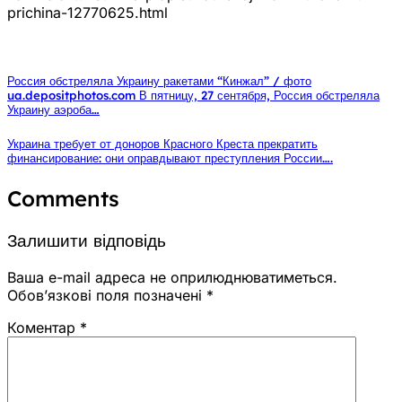
prichina-12770625.html
Россия обстреляла Украину ракетами “Кинжал” / фото
ua.depositphotos.com В пятницу, 27 сентября, Россия обстреляла
Украину аэроба…
Украина требует от доноров Красного Креста прекратить
финансирование: они оправдывают преступления России….
Comments
Залишити відповідь
Ваша e-mail адреса не оприлюднюватиметься.
Обов’язкові поля позначені
*
Коментар
*