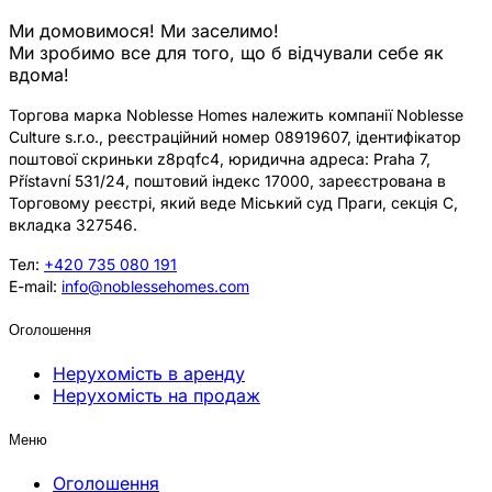
Ми домовимося! Ми заселимо!
Ми зробимо все для того, що б відчували себе як
вдома!
Торгова марка Noblesse Homes належить компанії Noblesse
Culture s.r.o., реєстраційний номер 08919607, ідентифікатор
поштової скриньки z8pqfc4, юридична адреса: Praha 7,
Přístavní 531/24, поштовий індекс 17000, зареєстрована в
Торговому реєстрі, який веде Міський суд Праги, секція C,
вкладка 327546.
Тел:
+420 735 080 191
E-mail:
info@noblessehomes.com
Оголошення
Нерухомість в аренду
Нерухомість на продаж
Меню
Оголошення