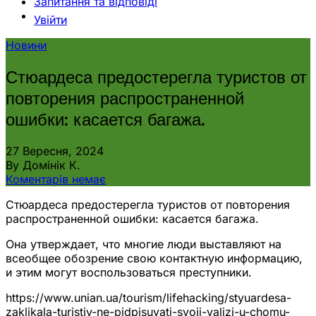
Запитання та відповіді
Увійти
Новини
Стюардеса предостерегла туристов от
повторения распространенной
ошибки: касается багажа.
27 Вересня, 2024
By Домінік К.
Коментарів немає
Стюардеса предостерегла туристов от повторения
распространенной ошибки: касается багажа.
Она утверждает, что многие люди выставляют на
всеобщее обозрение свою контактную информацию,
и этим могут воспользоваться преступники.
https://www.unian.ua/tourism/lifehacking/styuardesa-
zaklikala-turistiv-ne-pidpisuvati-svoji-valizi-u-chomu-