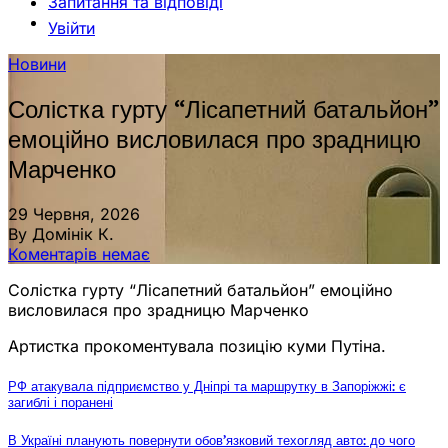
Запитання та відповіді
Увійти
Новини
Солістка гурту “Лісапетний батальйон”
емоційно висловилася про зрадницю
Марченко
29 Червня, 2026
By Домінік К.
Коментарів немає
Солістка гурту “Лісапетний батальйон” емоційно
висловилася про зрадницю Марченко
Артистка прокоментувала позицію куми Путіна.
РФ атакувала підприємство у Дніпрі та маршрутку в Запоріжжі: є
загиблі і поранені
В Україні планують повернути обов’язковий техогляд авто: до чого