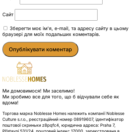
Сайт
Зберегти моє ім'я, e-mail, та адресу сайту в цьому
браузері для моїх подальших коментарів.
Ми домовимося! Ми заселимо!
Ми зробимо все для того, що б відчували себе як
вдома!
Торгова марка Noblesse Homes належить компанії Noblesse
Culture s.r.o., реєстраційний номер 08919607, ідентифікатор
поштової скриньки z8pqfc4, юридична адреса: Praha 7,
Přístavní 531/24, поштовий індекс 17000, зареєстрована в