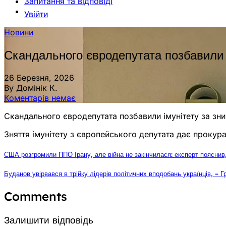
Запитання та відповіді
Увійти
Новини
Скандального євродепутата позбавили 
26 Березня, 2026
By Домінік К.
Коментарів немає
Скандального євродепутата позбавили імунітету за зн
Зняття імунітету з європейського депутата дає прокур
США розгромили ППО Ірану, але війна не закінчилася: експерт поясни
Буданов увірвався в трійку лідерів політичних вподобань українців, – Г
Comments
Залишити відповідь