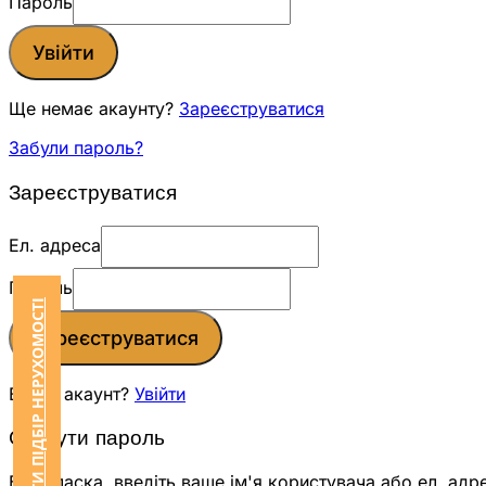
Пароль
Увійти
Ще немає акаунту?
Зареєструватися
Забули пароль?
Зареєструватися
Ел. адреса
Пароль
ЗАМОВИТИ ПІДБІР НЕРУХОМОСТІ
Зареєструватися
Вже є акаунт?
Увійти
Скинути пароль
Будь ласка, введіть ваше ім'я користувача або ел. адр