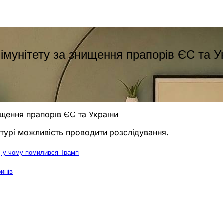
імунітету за знищення прапорів ЄС та У
ищення прапорів ЄС та України
атурі можливість проводити розслідування.
в, у чому помилився Трамп
ринів