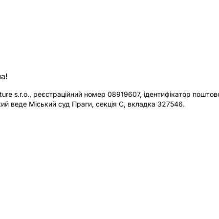
а!
re s.r.o., реєстраційний номер 08919607, ідентифікатор поштової
ий веде Міський суд Праги, секція C, вкладка 327546.