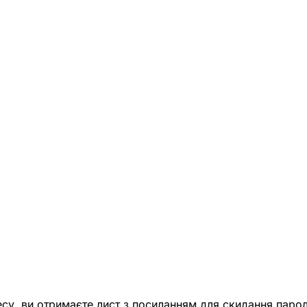
есу, ви отримаєте лист з посиланням для скидання парол