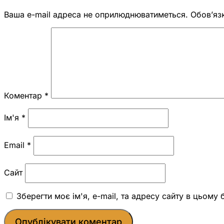
Ваша e-mail адреса не оприлюднюватиметься.
Обов’яз
Коментар
*
Ім'я
*
Email
*
Сайт
Зберегти моє ім'я, e-mail, та адресу сайту в цьому