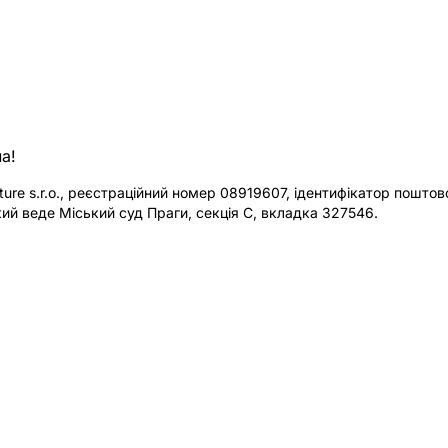
а!
re s.r.o., реєстраційний номер 08919607, ідентифікатор поштової
ий веде Міський суд Праги, секція C, вкладка 327546.