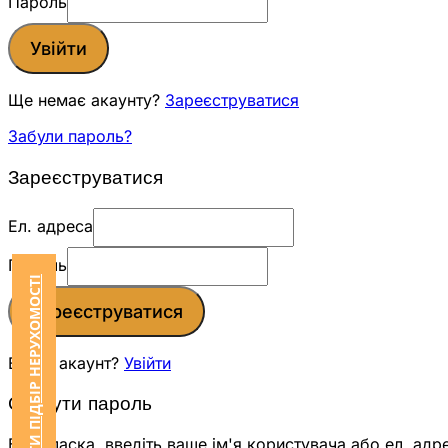
Пароль
Увійти
Ще немає акаунту?
Зареєструватися
Забули пароль?
Зареєструватися
Ел. адреса
Пароль
ЗАМОВИТИ ПІДБІР НЕРУХОМОСТІ
Зареєструватися
Вже є акаунт?
Увійти
Скинути пароль
Будь ласка, введіть ваше ім'я користувача або ел. адр