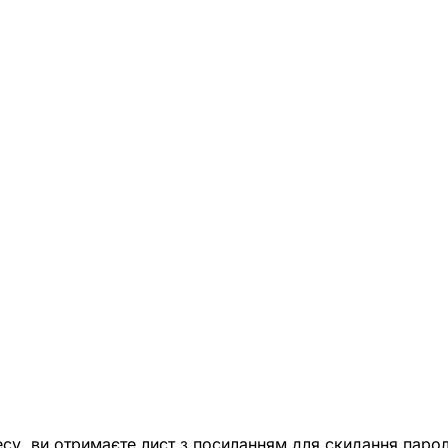
есу, ви отримаєте лист з посиланням для скидання парол