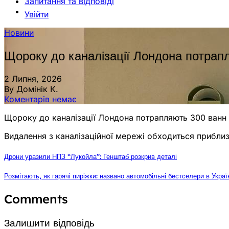
Запитання та відповіді
Увійти
Новини
Щороку до каналізації Лондона потрапл
2 Липня, 2026
By Домінік К.
Коментарів немає
Щороку до каналізації Лондона потрапляють 300 ванн і
Видалення з каналізаційної мережі обходиться приблизн
Дрони уразили НПЗ “Лукойла”: Генштаб розкрив деталі
Розмітають, як гарячі пиріжки: названо автомобільні бестселери в Украї
Comments
Залишити відповідь