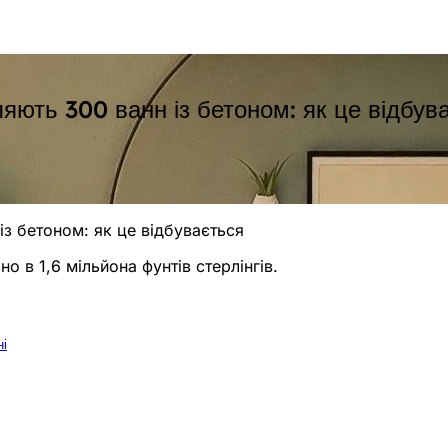
яють 300 ванн із бетоном: як це відбув
з бетоном: як це відбувається
о в 1,6 мільйона фунтів стерлінгів.
ні