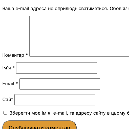
Ваша e-mail адреса не оприлюднюватиметься.
Обов’яз
Коментар
*
Ім'я
*
Email
*
Сайт
Зберегти моє ім'я, e-mail, та адресу сайту в цьому