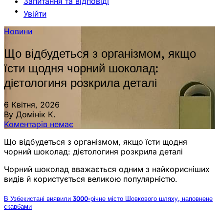
Запитання та відповіді
Увійти
Новини
Що відбудеться з організмом, якщо
їсти щодня чорний шоколад:
дієтологиня розкрила деталі
6 Квітня, 2026
By Домінік К.
Коментарів немає
Що відбудеться з організмом, якщо їсти щодня
чорний шоколад: дієтологиня розкрила деталі
Чорний шоколад вважається одним з найкорисніших
видів й користується великою популярністю.
В Узбекистані виявили 3000-річне місто Шовкового шляху, наповнене
скарбами