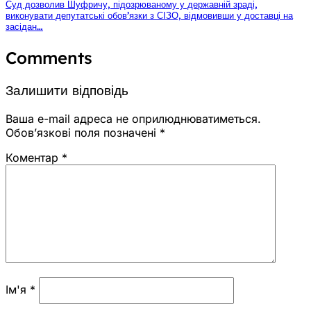
Суд дозволив Шуфричу, підозрюваному у державній зраді,
виконувати депутатські обов’язки з СІЗО, відмовивши у доставці на
засідан…
Comments
Залишити відповідь
Ваша e-mail адреса не оприлюднюватиметься.
Обов’язкові поля позначені
*
Коментар
*
Ім'я
*