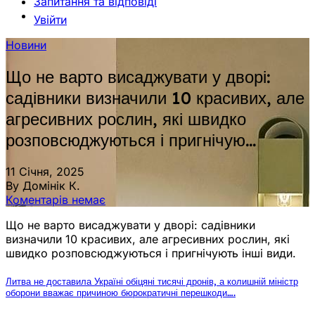
Запитання та відповіді
Увійти
Новини
Що не варто висаджувати у дворі:
садівники визначили 10 красивих, але
агресивних рослин, які швидко
розповсюджуються і пригнічую…
11 Січня, 2025
By Домінік К.
Коментарів немає
Що не варто висаджувати у дворі: садівники
визначили 10 красивих, але агресивних рослин, які
швидко розповсюджуються і пригнічують інші види.
Литва не доставила Україні обіцяні тисячі дронів, а колишній міністр
оборони вважає причиною бюрократичні перешкоди….