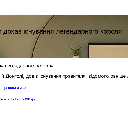
 доказ існування легендарного короля
ня легендарного короля
 Донголі, довів існування правителя, відомого раніше л
і: де вона живе
ідальність іноземців