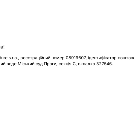
а!
re s.r.o., реєстраційний номер 08919607, ідентифікатор поштової
ий веде Міський суд Праги, секція C, вкладка 327546.