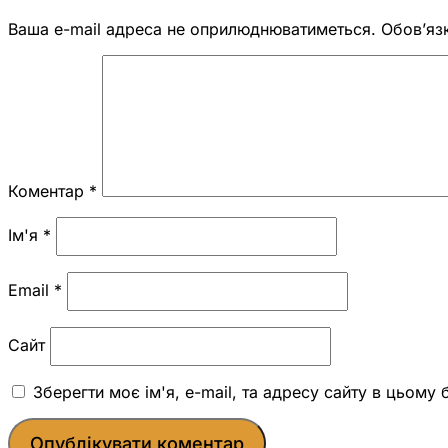
Ваша e-mail адреса не оприлюднюватиметься.
Обов’яз
Коментар
*
Ім'я
*
Email
*
Сайт
Зберегти моє ім'я, e-mail, та адресу сайту в цьому