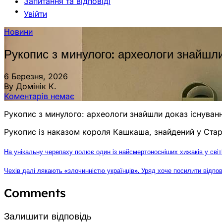
Запитання та відповіді
Увійти
Новини
Рукопис з минулого: археологи знайшли
6 Березня, 2026
By Домінік К.
Коментарів немає
Рукопис з минулого: археологи знайшли доказ існуван
Рукопис із наказом короля Кашкаша, знайдений у Старій
На унікальну черепаху полює один із найсмертоносніших хижаків у світ
Чехів далі лякають «злочинністю українців». Уряд хоче посилити відпов
Comments
Залишити відповідь