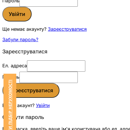
Пароль
Увійти
Ще немає акаунту?
Зареєструватися
Забули пароль?
Зареєструватися
Ел. адреса
Пароль
ЗАМОВИТИ ПІДБІР НЕРУХОМОСТІ
Зареєструватися
Вже є акаунт?
Увійти
Скинути пароль
Будь ласка, введіть ваше ім'я користувача або ел. адр