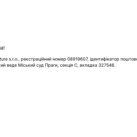
а!
re s.r.o., реєстраційний номер 08919607, ідентифікатор поштової
ий веде Міський суд Праги, секція C, вкладка 327546.