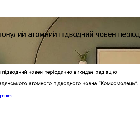
онулий атомний підводний човен період
 підводний човен періодично викидає радіацію
адянського атомного підводного човна “Комсомолець”, 
прогноз