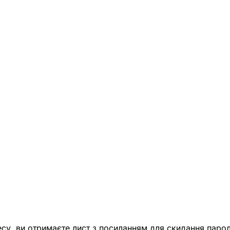
есу, ви отримаєте лист з посиланням для скидання парол