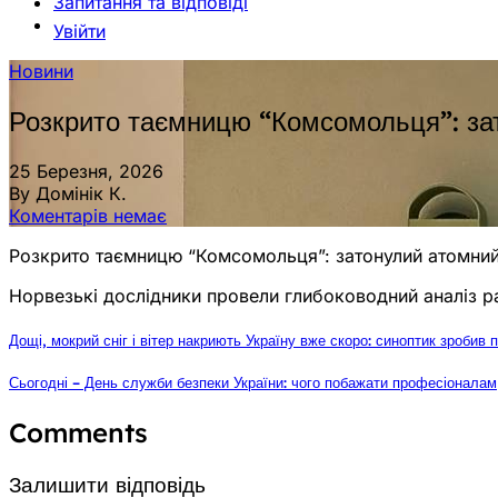
Запитання та відповіді
Увійти
Новини
Розкрито таємницю “Комсомольця”: зат
25 Березня, 2026
By Домінік К.
Коментарів немає
Розкрито таємницю “Комсомольця”: затонулий атомний
Норвезькі дослідники провели глибоководний аналіз р
Дощі, мокрий сніг і вітер накриють Україну вже скоро: синоптик зробив 
Сьогодні – День служби безпеки України: чого побажати професіоналам
Comments
Залишити відповідь