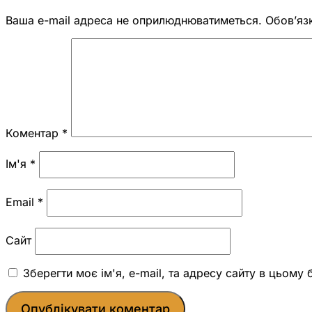
Ваша e-mail адреса не оприлюднюватиметься.
Обов’яз
Коментар
*
Ім'я
*
Email
*
Сайт
Зберегти моє ім'я, e-mail, та адресу сайту в цьому