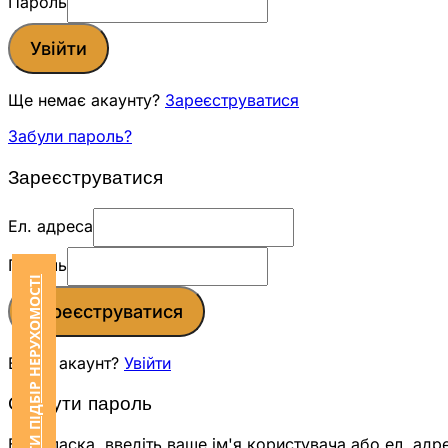
Пароль
Увійти
Ще немає акаунту?
Зареєструватися
Забули пароль?
Зареєструватися
Ел. адреса
Пароль
ЗАМОВИТИ ПІДБІР НЕРУХОМОСТІ
Зареєструватися
Вже є акаунт?
Увійти
Скинути пароль
Будь ласка, введіть ваше ім'я користувача або ел. адр