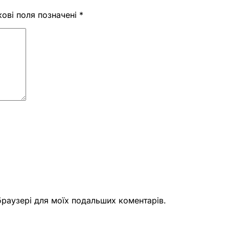
кові поля позначені
*
 браузері для моїх подальших коментарів.