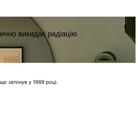
ично викидає радіацію
що затонув у 1989 році.