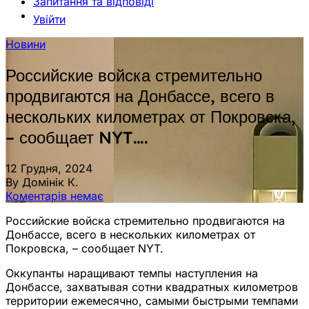
Запитання та відповіді
Увійти
Новини
Российские войска стремительно
продвигаются на Донбассе, всего в
нескольких километрах от Покровска,
– сообщает NYT….
12 Грудня, 2024
By Домінік К.
Коментарів немає
Российские войска стремительно продвигаются на
Донбассе, всего в нескольких километрах от
Покровска, – сообщает NYT.
Оккупанты наращивают темпы наступления на
Донбассе, захватывая сотни квадратных километров
территории ежемесячно, самыми быстрыми темпами