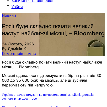
Запитання та відповіді
Увійти
Новини
Росії буде складно почати великий
наступ найближчі місяці, – Bloomberg
24 Лютого, 2026
By Домінік К.
Коментарів немає
Росії буде складно почати великий наступ найближчі
місяці, – Bloomberg
Москві вдавалося підтримувати набір на рівні від 30
000 до 35 000 осіб на місяць, але ці зусилля
перебувають під напругою.
Україна втрачає галузь, яка приносила сотні мільйонів доларів:
експорт впав вдесятеро