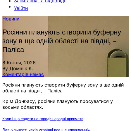
Запитання та відповіді
Увійти
Новини
Росіяни планують створити буферну
зону в ще одній області на півдні, –
Паліса
8 Квітня, 2026
By Домінік К.
Коментарів немає
Росіяни планують створити буферну зону в ще одній
області на півдні, – Паліса
Крім Донбасу, росіяни планують просуватися у
восьми областях.
Коли і що садити на городі: народні прикмети
Для більшості чехів українці все ще «проблемні»