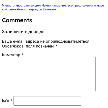
Министр иностранных дел Чехии напомнил: все предложения о мире
в Украине были отвергнуты Путиным.
Comments
Залишити відповідь
Ваша e-mail адреса не оприлюднюватиметься.
Обов’язкові поля позначені
*
Коментар
*
Ім'я
*