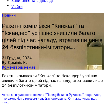
Запитання та відповіді
Увійти
Новини
Ракетні комплекси “Кинжал” та
“Іскандер” успішно знищили багато
цілей під час нападу, втративши лише
24 безпілотники-імітатори….
31 Грудня, 2024
By Домінік К.
Коментарів немає
Ракетні комплекси “Кинжал” та “Іскандер” успішно
знищили багато цілей під час нападу, втративши лише
24 безпілотники-імітатори.
Актер з популярного сериала “Полицейский с Рублевки” поделился,
что важно быть готовым к любым ситуациям. Он также упомянул,
что…