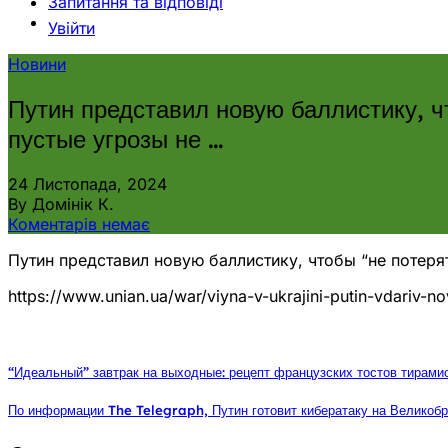
Запитання та відповіді
Увійти
Новини
Путин представил новую баллистику, ч
пустые угрозы не …
24 Листопада, 2024
By Домінік К.
Коментарів немає
Путин представил новую баллистику, чтобы “не потеря
https://www.unian.ua/war/viyna-v-ukrajini-putin-vdariv-n
“Идеальный” завтрак на выходные: рецепт французских тостов тирамис
По информации The Telegraph, Путин готовит кибератаку на Великобр