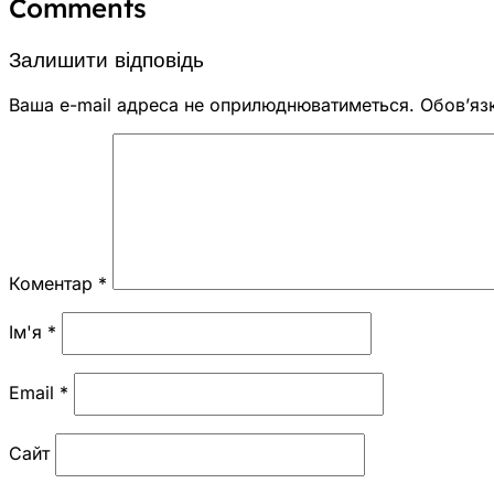
Comments
Залишити відповідь
Ваша e-mail адреса не оприлюднюватиметься.
Обов’яз
Коментар
*
Ім'я
*
Email
*
Сайт