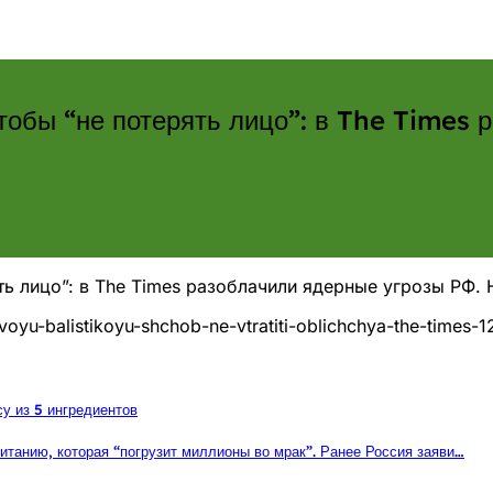
тобы “не потерять лицо”: в The Times 
ть лицо”: в The Times разоблачили ядерные угрозы РФ.
ovoyu-balistikoyu-shchob-ne-vtratiti-oblichchya-the-times-
у из 5 ингредиентов
итанию, которая “погрузит миллионы во мрак”. Ранее Россия заяви…