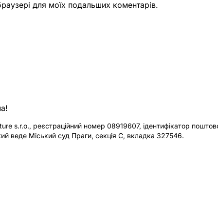
 браузері для моїх подальших коментарів.
а!
re s.r.o., реєстраційний номер 08919607, ідентифікатор поштової
ий веде Міський суд Праги, секція C, вкладка 327546.