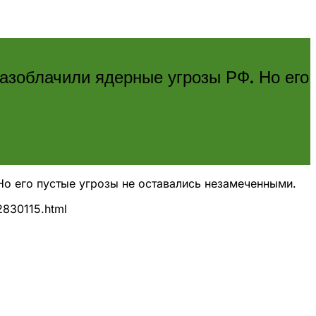
разоблачили ядерные угрозы РФ. Но его
 Но его пустые угрозы не оставались незамеченными.
12830115.html