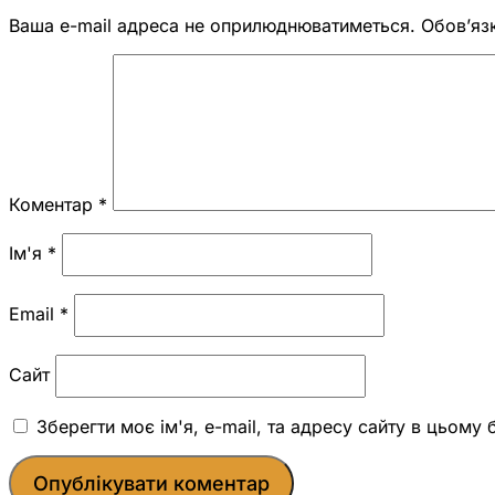
Ваша e-mail адреса не оприлюднюватиметься.
Обов’яз
Коментар
*
Ім'я
*
Email
*
Сайт
Зберегти моє ім'я, e-mail, та адресу сайту в цьому