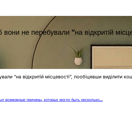
б вони не перебували “на відкритій місц
вали “на відкритій місцевості”, пообіцявши виділити кош
ыл возможные причины, которых могло быть несколько….