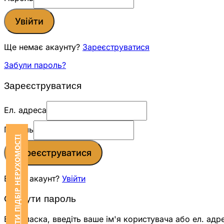
Увійти
Ще немає акаунту?
Зареєструватися
Забули пароль?
Зареєструватися
Ел. адреса
Пароль
ЗАМОВИТИ ПІДБІР НЕРУХОМОСТІ
Зареєструватися
Вже є акаунт?
Увійти
Скинути пароль
Будь ласка, введіть ваше ім'я користувача або ел. адр