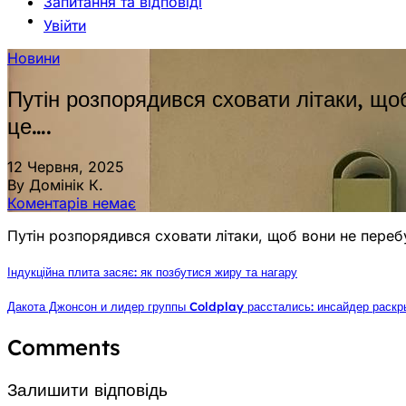
Запитання та відповіді
Увійти
Новини
Путін розпорядився сховати літаки, що
це….
12 Червня, 2025
By Домінік К.
Коментарів немає
Путін розпорядився сховати літаки, щоб вони не перебу
Індукційна плита засяє: як позбутися жиру та нагару
Дакота Джонсон и лидер группы Coldplay расстались: инсайдер раскр
Comments
Залишити відповідь