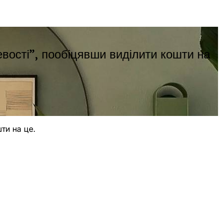
евості”, пообіцявши виділити кошти на
ти на це.