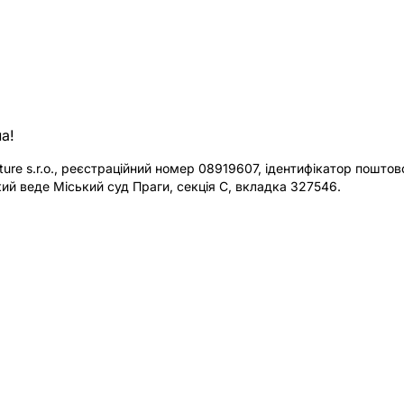
а!
re s.r.o., реєстраційний номер 08919607, ідентифікатор поштової
ий веде Міський суд Праги, секція C, вкладка 327546.