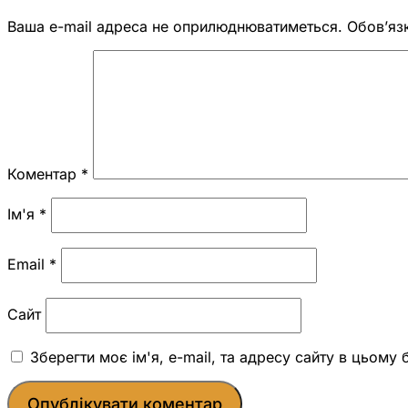
Ваша e-mail адреса не оприлюднюватиметься.
Обов’яз
Коментар
*
Ім'я
*
Email
*
Сайт
Зберегти моє ім'я, e-mail, та адресу сайту в цьому