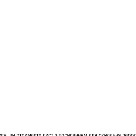
есу, ви отримаєте лист з посиланням для скидання парол