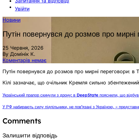
Запитання та відповіді
Увійти
Новини
Путін повернувся до розмов про мирні
25 Червня, 2026
By Домінік К.
Коментарів немає
Путін повернувся до розмов про мирні переговори: в T
Кілі зазначає, що очільник Кремля сильно збентежений 
Український прапор скинули з дрону: в DeepState пояснили, що відбува
У РФ набирають силу підпільники, не пов’язані з Україною, – представн
Comments
Залишити відповідь