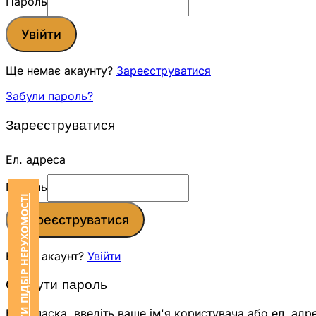
Пароль
Увійти
Ще немає акаунту?
Зареєструватися
Забули пароль?
Зареєструватися
Ел. адреса
Пароль
ЗАМОВИТИ ПІДБІР НЕРУХОМОСТІ
Зареєструватися
Вже є акаунт?
Увійти
Скинути пароль
Будь ласка, введіть ваше ім'я користувача або ел. адр