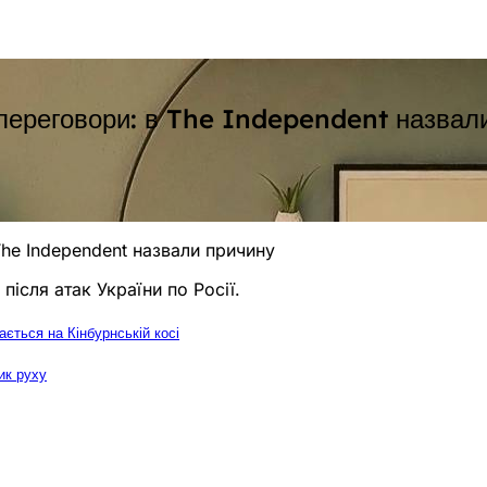
 переговори: в The Independent назвал
he Independent назвали причину
після атак України по Росії.
ється на Кінбурнській косі
ик руху