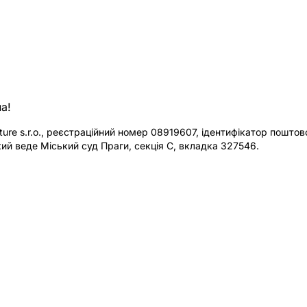
а!
re s.r.o., реєстраційний номер 08919607, ідентифікатор поштової
ий веде Міський суд Праги, секція C, вкладка 327546.