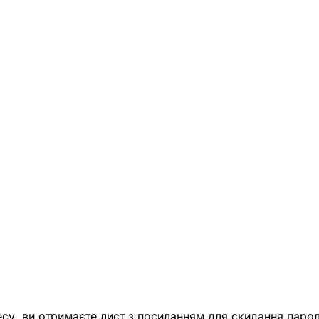
есу, ви отримаєте лист з посиланням для скидання парол