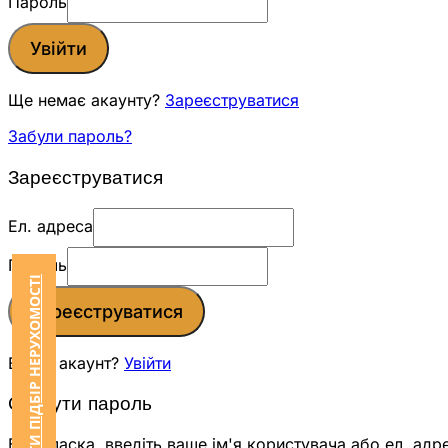
Пароль
Увійти
Ще немає акаунту?
Зареєструватися
Забули пароль?
Зареєструватися
Ел. адреса
Пароль
ЗАМОВИТИ ПІДБІР НЕРУХОМОСТІ
Зареєструватися
Вже є акаунт?
Увійти
Скинути пароль
Будь ласка, введіть ваше ім'я користувача або ел. адр