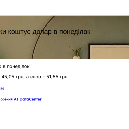
ки коштує долар в понеділок
р в понеділок
45,05 грн, а євро – 51,55 грн.
дає
творення AI DataCenter