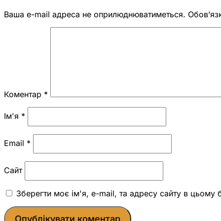
Ваша e-mail адреса не оприлюднюватиметься.
Обов’яз
Коментар
*
Ім'я
*
Email
*
Сайт
Зберегти моє ім'я, e-mail, та адресу сайту в цьому