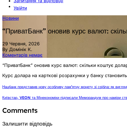
Запитання та відповіді
Увійти
Новини
“ПриватБанк” оновив курс валют: скіль
29 Червня, 2026
By Домінік К.
Коментарів немає
“ПриватБанк” оновив курс валют: скільки коштує дола
Курс долара на карткові розрахунки у банку становить 
Нацбанк представив нову особливу пам’ятну монету зі срібла: як вигля
Київстар, VEON та Мінекономіки підписали Меморандум про наміри с
Comments
Залишити відповідь