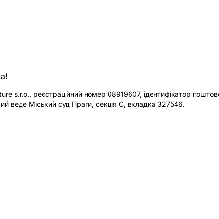
а!
re s.r.o., реєстраційний номер 08919607, ідентифікатор поштової
ий веде Міський суд Праги, секція C, вкладка 327546.