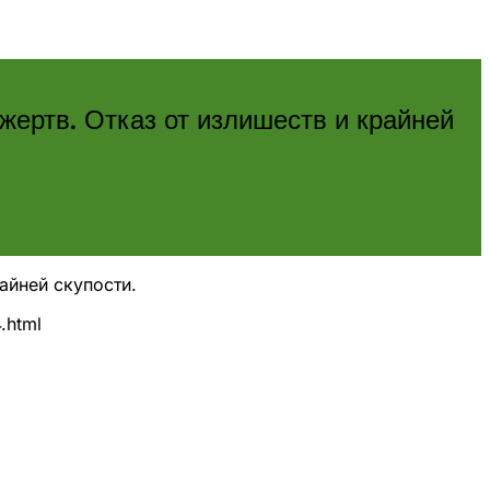
жертв. Отказ от излишеств и крайней
айней скупости.
.html