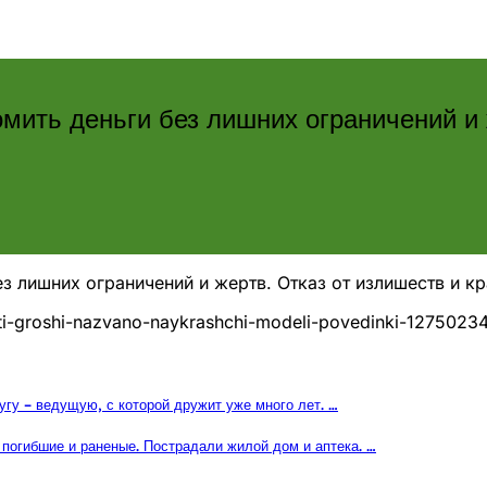
мить деньги без лишних ограничений и 
 лишних ограничений и жертв. Отказ от излишеств и кр
iti-groshi-nazvano-naykrashchi-modeli-povedinki-12750234
гу – ведущую, с которой дружит уже много лет. …
 погибшие и раненые. Пострадали жилой дом и аптека. …