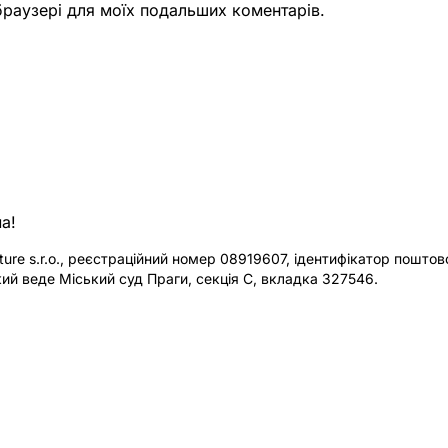
 браузері для моїх подальших коментарів.
а!
re s.r.o., реєстраційний номер 08919607, ідентифікатор поштової
ий веде Міський суд Праги, секція C, вкладка 327546.