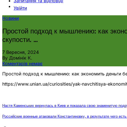
Запитання та відповіді
Увійти
Новини
Простой подход к мышлению: как эконо
скупости. …
7 Вересня, 2024
By Домінік К.
Коментарів немає
Простой подход к мышлению: как экономить деньги без
https://www.unian.ua/curiosities/yak-navchitisya-ekonom
Настя Каменських вернулась в Киев и показала свою знаменитую подру
Российские военные атаковали Константиновку, в результате чего есть