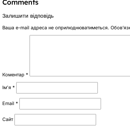
Comments
Залишити відповідь
Ваша e-mail адреса не оприлюднюватиметься.
Обов’яз
Коментар
*
Ім'я
*
Email
*
Сайт