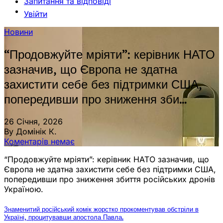
Запитання та відповіді
Увійти
Новини
“Продовжуйте мріяти”: керівник НАТО
зазначив, що Європа не здатна
захистити себе без підтримки США,
попередивши про зниження зби…
26 Січня, 2026
By Домінік К.
Коментарів немає
“Продовжуйте мріяти”: керівник НАТО зазначив, що
Європа не здатна захистити себе без підтримки США,
попередивши про зниження збиття російських дронів
Україною.
Знаменитий російський комік жорстко прокоментував обстріли в
Україні, процитувавши апостола Павла.