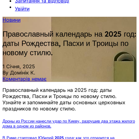
Запитання та відповіді
Увійти
Новини
Православный календарь на 2025 год:
даты Рождества, Пасхи и Троицы по
новому стилю.
1 Січня, 2025
By Домінік К.
Коментарів немає
Православный календарь на 2025 год: даты
Рождества, Пасхи и Троицы по новому стилю.
Узнайте и запоминайте даты основных церковных
праздников по новому стилю.
Дроны из России нанесли удар по Киеву, разрушив два этажа жилого
дома в одном из районов.
В Риме стартовал Юбилей 2025 года: как это отразится на