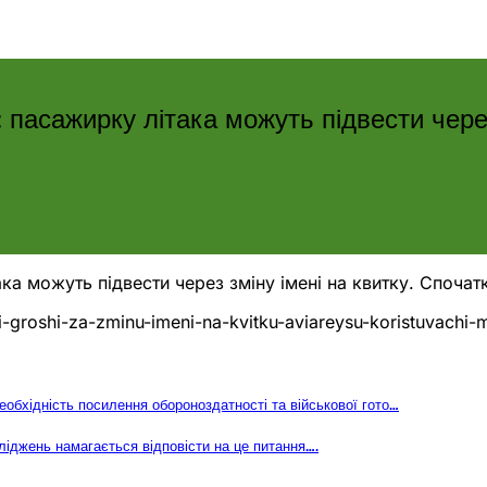
: пасажирку літака можуть підвести через
ака можуть підвести через зміну імені на квитку. Спочат
-groshi-za-zminu-imeni-na-kvitku-aviareysu-koristuvachi-
еобхідність посилення обороноздатності та військової гото…
ліджень намагається відповісти на це питання….