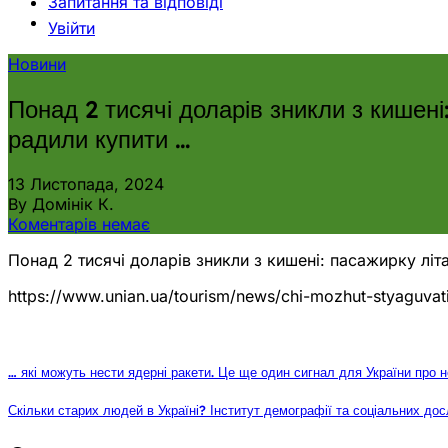
Запитання та відповіді
Увійти
Новини
Понад 2 тисячі доларів зникли з кишені
радили купити …
13 Листопада, 2024
By Домінік К.
Коментарів немає
Понад 2 тисячі доларів зникли з кишені: пасажирку літ
https://www.unian.ua/tourism/news/chi-mozhut-styaguvati
… які можуть нести ядерні ракети. Це ще один сигнал для України про н
Скільки старих людей в Україні? Інститут демографії та соціальних дос