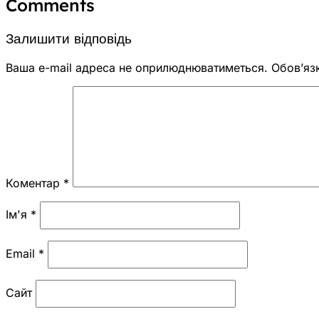
Comments
Залишити відповідь
Ваша e-mail адреса не оприлюднюватиметься.
Обов’яз
Коментар
*
Ім'я
*
Email
*
Сайт