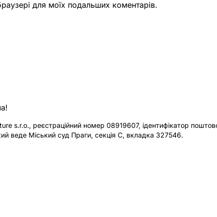
 браузері для моїх подальших коментарів.
а!
re s.r.o., реєстраційний номер 08919607, ідентифікатор поштової
ий веде Міський суд Праги, секція C, вкладка 327546.