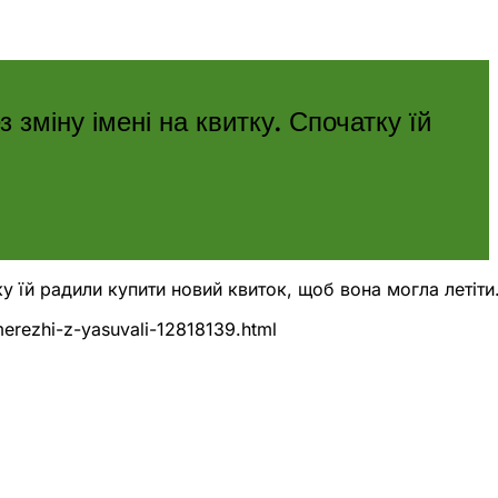
 зміну імені на квитку. Спочатку їй
ку їй радили купити новий квиток, щоб вона могла летіти
merezhi-z-yasuvali-12818139.html