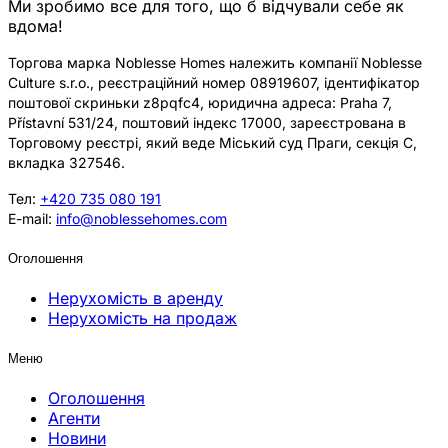
Ми зробимо все для того, що б відчували себе як
вдома!
Торгова марка Noblesse Homes належить компанії Noblesse
Culture s.r.o., реєстраційний номер 08919607, ідентифікатор
поштової скриньки z8pqfc4, юридична адреса: Praha 7,
Přístavní 531/24, поштовий індекс 17000, зареєстрована в
Торговому реєстрі, який веде Міський суд Праги, секція C,
вкладка 327546.
Тел:
+420 735 080 191
E-mail:
info@noblessehomes.com
Оголошення
Нерухомість в аренду
Нерухомість на продаж
Меню
Оголошення
Агенти
Новини