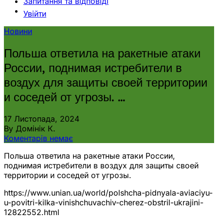
Запитання та відповіді
Увійти
Новини
Польша ответила на ракетные атаки
России, поднимая истребители в
воздух для защиты своей территории
и соседей от угрозы. …
17 Листопада, 2024
By Домінік К.
Коментарів немає
Польша ответила на ракетные атаки России,
поднимая истребители в воздух для защиты своей
территории и соседей от угрозы.
https://www.unian.ua/world/polshcha-pidnyala-aviaciyu-
u-povitri-kilka-vinishchuvachiv-cherez-obstril-ukrajini-
12822552.html