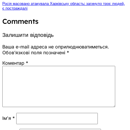
Росія масовано атакувала Харківську область: загинуло троє людей,
є постраждалі
Comments
Залишити відповідь
Ваша e-mail адреса не оприлюднюватиметься.
Обов’язкові поля позначені
*
Коментар
*
Ім'я
*