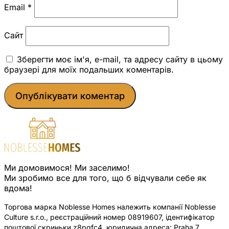
Email
*
Сайт
Зберегти моє ім'я, e-mail, та адресу сайту в цьому
браузері для моїх подальших коментарів.
Ми домовимося! Ми заселимо!
Ми зробимо все для того, що б відчували себе як
вдома!
Торгова марка Noblesse Homes належить компанії Noblesse
Culture s.r.o., реєстраційний номер 08919607, ідентифікатор
поштової скриньки z8pqfc4, юридична адреса: Praha 7,