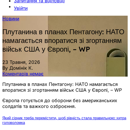
Запитання та відповіді
Увійти
Новини
Плутанина в планах Пентагону: НАТО
намагається впоратися зі згортанням
військ США у Європі, – WP
23 Травня, 2026
By Домінік К.
Коментарів немає
Плутанина в планах Пентагону: НАТО намагається
впоратися зі згортанням військ США у Європі, – WP
Європа готується до оборони без американських
солдатів та важкого озброєння.
Який сірник треба перемістити, щоб рівність стала правильною: хитра
головоломка