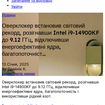
Запитання та відповіді
Увійти
Новини
Оверклокер встановив світовий
рекорд, розігнавши Intel i9-14900KF
до 9.12 ГГц, відключивши
енергоефективні ядра,
багатопоточніст…
13 Січня, 2025
By Домінік К.
Коментарів немає
Оверклокер встановив світовий рекорд, розігнавши
Intel i9-14900KF до 9.12 ГГц, відключивши
енергоефективні ядра, багатопоточність і
використавши рідкий азот.