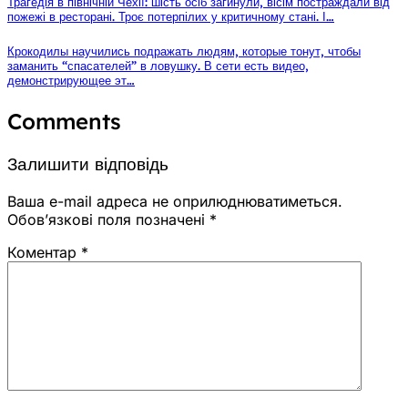
Трагедія в північній Чехії: шість осіб загинули, вісім постраждали від
пожежі в ресторані. Троє потерпілих у критичному стані. І…
Крокодилы научились подражать людям, которые тонут, чтобы
заманить “спасателей” в ловушку. В сети есть видео,
демонстрирующее эт…
Comments
Залишити відповідь
Ваша e-mail адреса не оприлюднюватиметься.
Обов’язкові поля позначені
*
Коментар
*