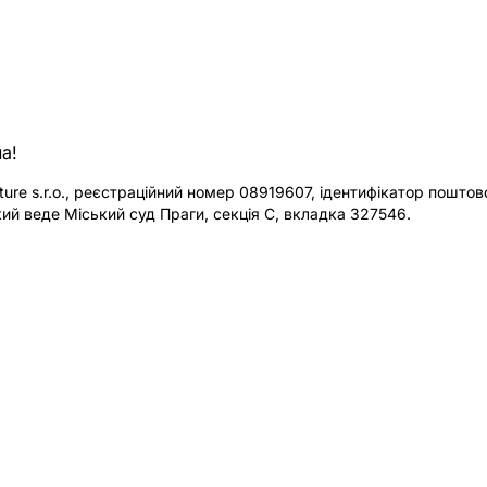
а!
re s.r.o., реєстраційний номер 08919607, ідентифікатор поштової
ий веде Міський суд Праги, секція C, вкладка 327546.