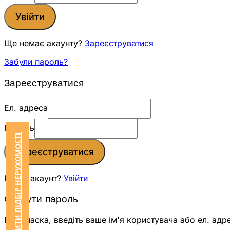
Увійти
Ще немає акаунту?
Зареєструватися
Забули пароль?
Зареєструватися
Ел. адреса
Пароль
ЗАМОВИТИ ПІДБІР НЕРУХОМОСТІ
Зареєструватися
Вже є акаунт?
Увійти
Скинути пароль
Будь ласка, введіть ваше ім'я користувача або ел. адр