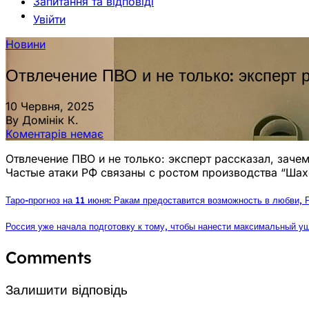
Запитання та відповіді
Увійти
Новини
Отвлечение ПВО и не только: эксперт 
10 Червня, 2025
By Домінік К.
Коментарів немає
Отвлечение ПВО и не только: эксперт рассказал, заче
Частые атаки РФ связаны с ростом производства “Шах
Таро-прогноз на 11 июня: Ракам предоставится возможность в любви,
Россия уже начала подготовку к тому, чтобы нанести максимальный ущ
Comments
Залишити відповідь