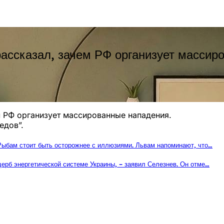
рассказал, зачем РФ организует массир
м РФ организует массированные нападения.
едов”.
 Рыбам стоит быть осторожнее с иллюзиями. Львам напоминают, что…
ерб энергетической системе Украины, – заявил Селезнев. Он отме…