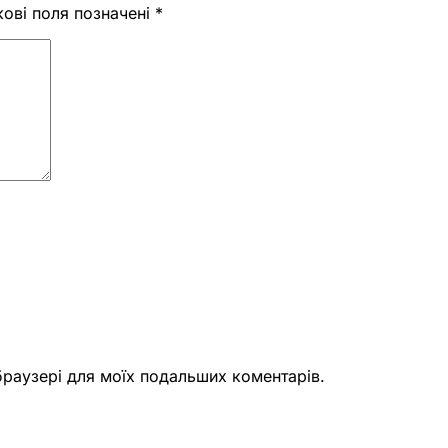
кові поля позначені
*
 браузері для моїх подальших коментарів.