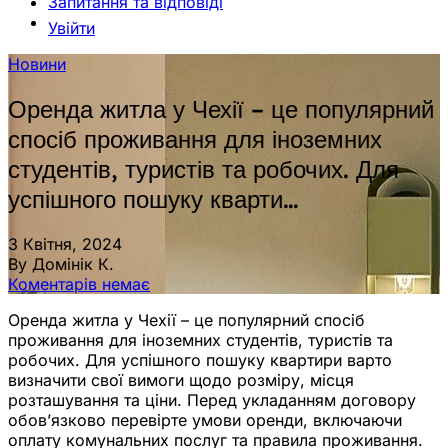
Запитання та відповіді
Увійти
Новини
Оренда житла у Чехії – це популярний
спосіб проживання для іноземних
студентів, туристів та робочих. Для
успішного пошуку кварти…
3 Квітня, 2024
By Домінік К.
Коментарів немає
Оренда житла у Чехії – це популярний спосіб
проживання для іноземних студентів, туристів та
робочих. Для успішного пошуку квартири варто
визначити свої вимоги щодо розміру, місця
розташування та ціни. Перед укладанням договору
обов’язково перевірте умови оренди, включаючи
оплату комунальних послуг та правила проживання.