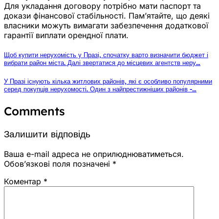
Для укладання договору потрібно мати паспорт та
докази фінансової стабільності. Пам’ятайте, що деякі
власники можуть вимагати забезпечення додаткової
гарантії виплати орендної плати.
Щоб купити нерухомість у Празі, спочатку варто визначити бюджет і
вибрати район міста. Далі звертатися до місцевих агентств неру…
У Празі існують кілька житлових районів, які є особливо популярними
серед покупців нерухомості. Один з найпрестижніших районів -…
Comments
Залишити відповідь
Ваша e-mail адреса не оприлюднюватиметься.
Обов’язкові поля позначені
*
Коментар
*