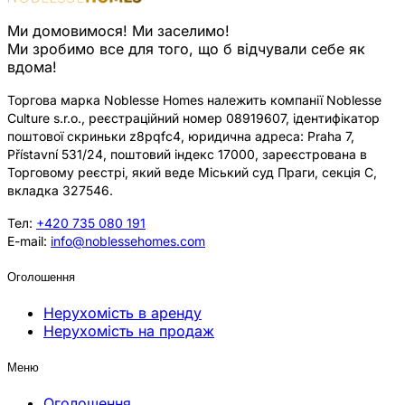
Ми домовимося! Ми заселимо!
Ми зробимо все для того, що б відчували себе як
вдома!
Торгова марка Noblesse Homes належить компанії Noblesse
Culture s.r.o., реєстраційний номер 08919607, ідентифікатор
поштової скриньки z8pqfc4, юридична адреса: Praha 7,
Přístavní 531/24, поштовий індекс 17000, зареєстрована в
Торговому реєстрі, який веде Міський суд Праги, секція C,
вкладка 327546.
Тел:
+420 735 080 191
E-mail:
info@noblessehomes.com
Оголошення
Нерухомість в аренду
Нерухомість на продаж
Меню
Оголошення