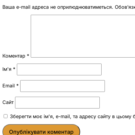
Ваша e-mail адреса не оприлюднюватиметься.
Обов’яз
Коментар
*
Ім'я
*
Email
*
Сайт
Зберегти моє ім'я, e-mail, та адресу сайту в цьому