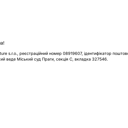
а!
re s.r.o., реєстраційний номер 08919607, ідентифікатор поштової
ий веде Міський суд Праги, секція C, вкладка 327546.