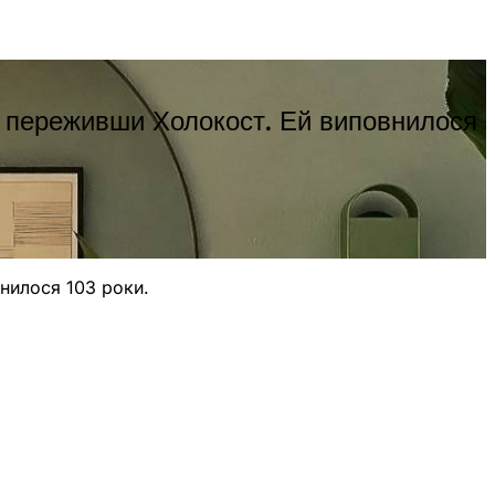
і, переживши Холокост. Ей виповнилося
нилося 103 роки.