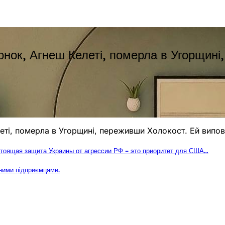
онок, Агнеш Келеті, померла в Угорщин
еті, померла в Угорщині, переживши Холокост. Ей випов
астоящая защита Украины от агрессии РФ – это приоритет для США…
шними підприємцями.