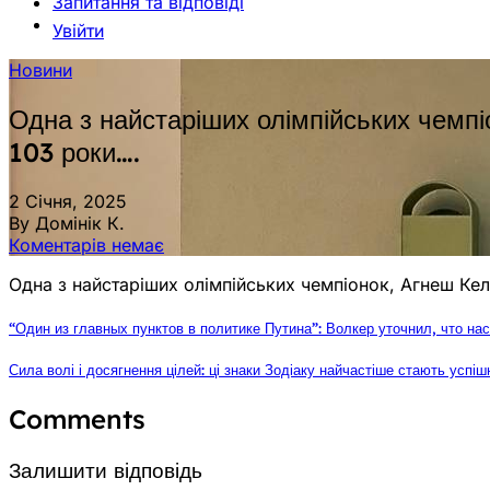
Запитання та відповіді
Увійти
Новини
Одна з найстаріших олімпійських чемпі
103 роки….
2 Січня, 2025
By Домінік К.
Коментарів немає
Одна з найстаріших олімпійських чемпіонок, Агнеш Кел
“Один из главных пунктов в политике Путина”: Волкер уточнил, что н
Сила волі і досягнення цілей: ці знаки Зодіаку найчастіше стають успі
Comments
Залишити відповідь