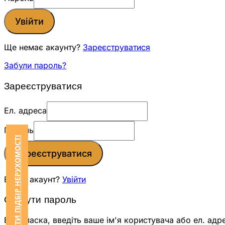
Увійти
Ще немає акаунту?
Зареєструватися
Забули пароль?
Зареєструватися
Ел. адреса
Пароль
ЗАМОВИТИ ПІДБІР НЕРУХОМОСТІ
Зареєструватися
Вже є акаунт?
Увійти
Скинути пароль
Будь ласка, введіть ваше ім'я користувача або ел. адр