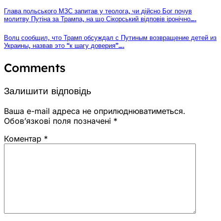
Глава польського МЗС запитав у теолога, чи дійсно Бог почув
молитву Путіна за Трампа, на що Сікорський відповів іронічно….
Волц сообщил, что Трамп обсуждал с Путиным возвращение детей из
Украины, назвав это “к шагу доверия”….
Comments
Залишити відповідь
Ваша e-mail адреса не оприлюднюватиметься.
Обов’язкові поля позначені
*
Коментар
*