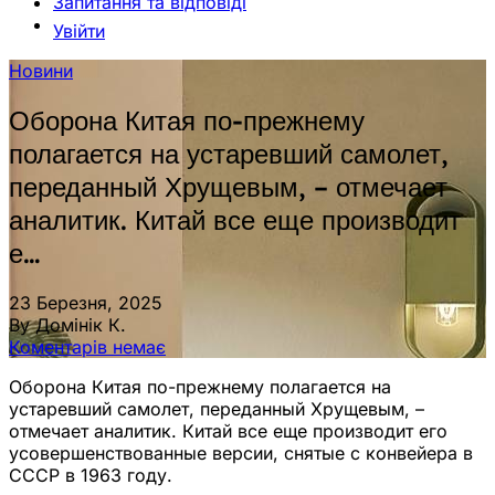
Запитання та відповіді
Увійти
Новини
Оборона Китая по-прежнему
полагается на устаревший самолет,
переданный Хрущевым, – отмечает
аналитик. Китай все еще производит
е…
23 Березня, 2025
By Домінік К.
Коментарів немає
Оборона Китая по-прежнему полагается на
устаревший самолет, переданный Хрущевым, –
отмечает аналитик. Китай все еще производит его
усовершенствованные версии, снятые с конвейера в
СССР в 1963 году.