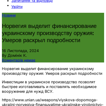
Запитання та відповіді
Увійти
Новини
Норвегия выделит финансирование
украинскому производству оружия:
Умеров раскрыл подробности
16 Листопада, 2024
By Домінік К.
Коментарів немає
Норвегия выделит финансирование украинскому
производству оружия: Умеров раскрыл подробности
Инвестиции в украинское производство позволят
быстрее изготавливать и поставлять необходимое
вооружение для нужд ВСУ.
https://www.unian.ua/weapons/viyskova-dopomoga-
ukrajini-norvegiya-finansuvatime-ukrajinske-virobnictvo-