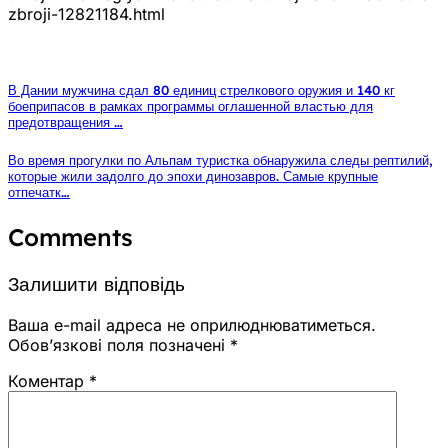
zbroji-12821184.html
В Дании мужчина сдал 80 единиц стрелкового оружия и 140 кг
боеприпасов в рамках программы оглашенной властью для
предотвращения …
Во время прогулки по Альпам туристка обнаружила следы рептилий,
которые жили задолго до эпохи динозавров. Самые крупные
отпечатк…
Comments
Залишити відповідь
Ваша e-mail адреса не оприлюднюватиметься.
Обов’язкові поля позначені
*
Коментар
*