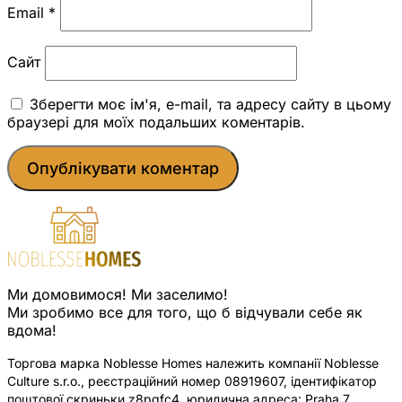
Email
*
Сайт
Зберегти моє ім'я, e-mail, та адресу сайту в цьому
браузері для моїх подальших коментарів.
Ми домовимося! Ми заселимо!
Ми зробимо все для того, що б відчували себе як
вдома!
Торгова марка Noblesse Homes належить компанії Noblesse
Culture s.r.o., реєстраційний номер 08919607, ідентифікатор
поштової скриньки z8pqfc4, юридична адреса: Praha 7,