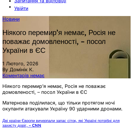
Запитання та відповіді
Увійти
Новини
Ніякого перемир’я немає, Росія не
поважає домовленості, – посол
України в ЄС
1 Лютого, 2026
By Домінік К.
Коментарів немає
Ніякого перемир’я немає, Росія не поважає
домовленості, – посол України в ЄС
Матернова поділилася, що тільки протягом ночі
окупанти атакували Україну 90 ударними дронами.
Дві країни Європи вичерпали запас сіток, які Україні потрібні для
захисту доріг, – CNN