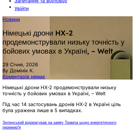
Запитання та відповіді
Увійти
Новини
Німецькі дрони HX-2
продемонстрували низьку точність у
бойових умовах в Україні, – Welt
29 Січня, 2026
By Домінік К.
Коментарів немає
Німецькі дрони HX-2 продемонстрували низьку
точність у бойових умовах в Україні, – Welt
Під час 14 застосувань дронів HX-2 в Україні ціль
була уражена лише в 5 випадках.
Зеленський відреагував на заяву Трампа щодо енергетичного
перемир’я