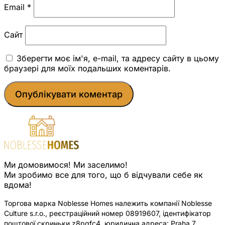
Email
*
Сайт
Зберегти моє ім'я, e-mail, та адресу сайту в цьому
браузері для моїх подальших коментарів.
Ми домовимося! Ми заселимо!
Ми зробимо все для того, що б відчували себе як
вдома!
Торгова марка Noblesse Homes належить компанії Noblesse
Culture s.r.o., реєстраційний номер 08919607, ідентифікатор
поштової скриньки z8pqfc4, юридична адреса: Praha 7,