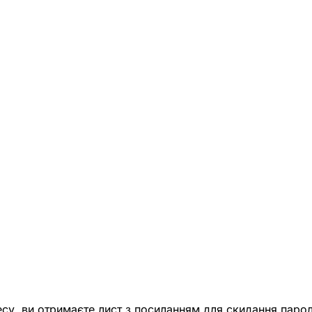
есу, ви отримаєте лист з посиланням для скидання парол