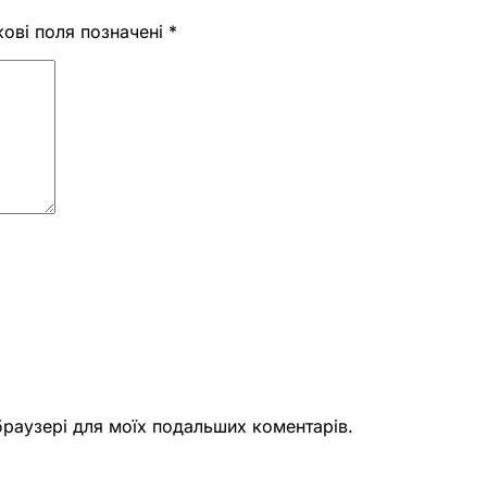
кові поля позначені
*
 браузері для моїх подальших коментарів.