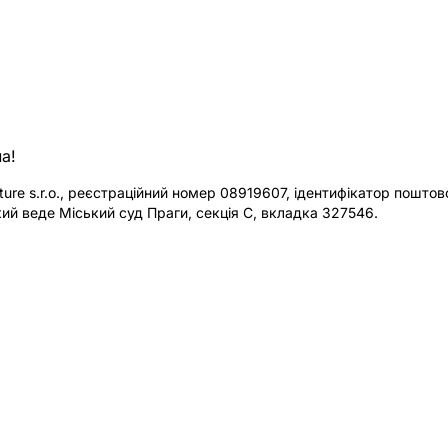
а!
re s.r.o., реєстраційний номер 08919607, ідентифікатор поштової
ий веде Міський суд Праги, секція C, вкладка 327546.