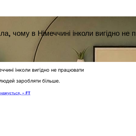
ла, чому в Німеччині інколи вигідно не
ччині інколи вигідно не працювати
людей заробляти більше.
снажується, – FT