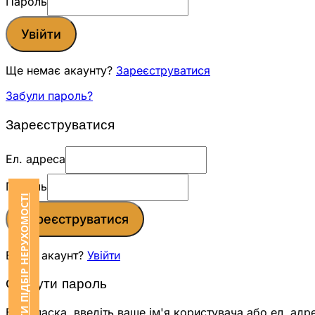
Пароль
Увійти
Ще немає акаунту?
Зареєструватися
Забули пароль?
Зареєструватися
Ел. адреса
Пароль
ЗАМОВИТИ ПІДБІР НЕРУХОМОСТІ
Зареєструватися
Вже є акаунт?
Увійти
Скинути пароль
Будь ласка, введіть ваше ім'я користувача або ел. адр