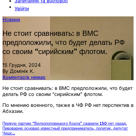
Запитання та відповіді
Увійти
Новини
Не стоит сравнивать: в ВМС
предположили, что будет делать РФ
со своим “сирийским” флотом.
15 Грудня, 2024
By Домінік К.
Коментарів немає
Не стоит сравнивать: в ВМС предположили, что будет
делать РФ со своим “сирийским” флотом.
По мнению военного, также в ЧФ РФ нет перспектив в
Абхазии.
Первую партию “Велкопоповицкого Козла” сварили 150 лет назад.
Пивоварню основал известный предприниматель, политик, депутат
Чешс…