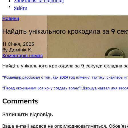
Запитання та відповіді
Увійти
Новини
Найдіть унікального крокодила за 9 сек
11 Січня, 2025
By Домінік К.
Коментарів немає
Найдіть унікального крокодила за 9 секунд: складна з
“Командир рассказал о том, как 2024 год изменил тактику: снайперы 
“Перед окончанием боя хочу создать волну”: Джошуа назвал имя веро
Comments
Залишити відповідь
Ваша e-mail адреса не оприлюднюватиметься.
Обов’яз