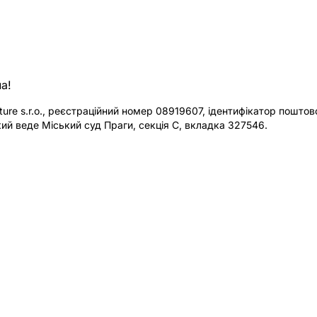
а!
re s.r.o., реєстраційний номер 08919607, ідентифікатор поштової
ий веде Міський суд Праги, секція C, вкладка 327546.