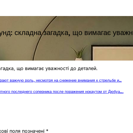
унд: складна загадка, що вимагає уважн
агадка, що вимагає уважності до деталей.
играют важную роль, несмотря на снижение внимания к стрельбе и…
ятного последнего соперника после поражения нокаутом от Дюбуа….
кові поля позначені
*