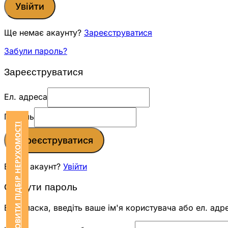
Увійти
Ще немає акаунту?
Зареєструватися
Забули пароль?
Зареєструватися
Ел. адреса
Пароль
ЗАМОВИТИ ПІДБІР НЕРУХОМОСТІ
Зареєструватися
Вже є акаунт?
Увійти
Скинути пароль
Будь ласка, введіть ваше ім'я користувача або ел. адр