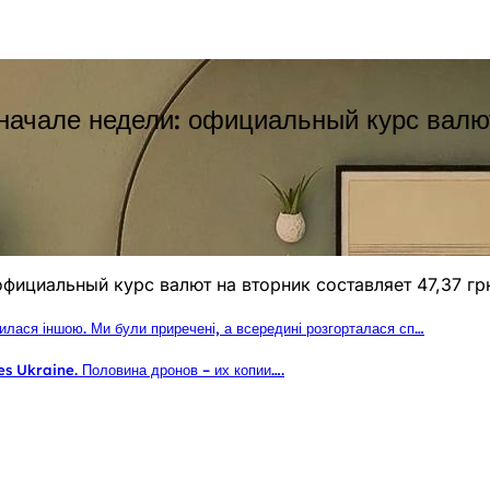
ачале недели: официальный курс валют 
фициальный курс валют на вторник составляет 47,37 грн
вилася іншою. Ми були приречені, а всередині розгорталася сп…
s Ukraine. Половина дронов – их копии….