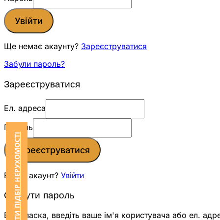
Увійти
Ще немає акаунту?
Зареєструватися
Забули пароль?
Зареєструватися
Ел. адреса
Пароль
ЗАМОВИТИ ПІДБІР НЕРУХОМОСТІ
Зареєструватися
Вже є акаунт?
Увійти
Скинути пароль
Будь ласка, введіть ваше ім'я користувача або ел. адр