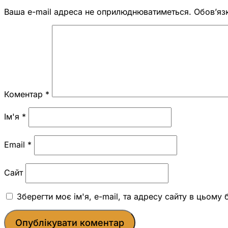
Ваша e-mail адреса не оприлюднюватиметься.
Обов’яз
Коментар
*
Ім'я
*
Email
*
Сайт
Зберегти моє ім'я, e-mail, та адресу сайту в цьому