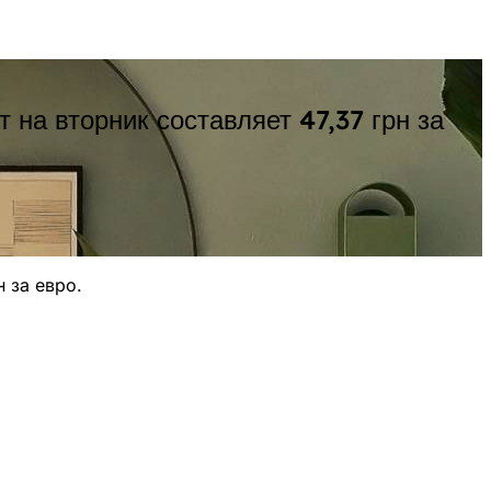
на вторник составляет 47,37 грн за
 за евро.