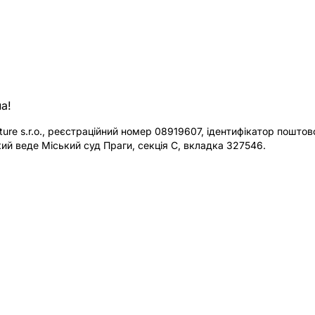
а!
re s.r.o., реєстраційний номер 08919607, ідентифікатор поштової
ий веде Міський суд Праги, секція C, вкладка 327546.