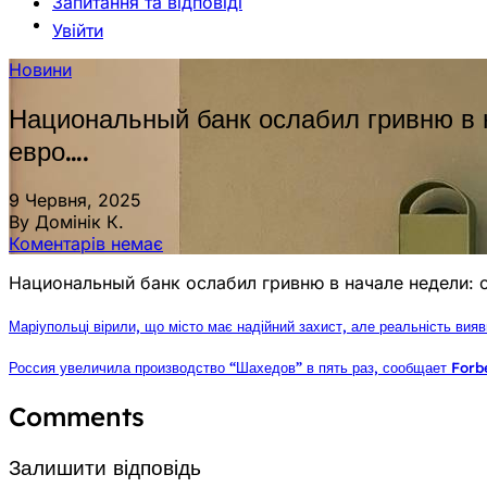
Запитання та відповіді
Увійти
Новини
Национальный банк ослабил гривню в н
евро….
9 Червня, 2025
By Домінік К.
Коментарів немає
Национальный банк ослабил гривню в начале недели: о
Маріупольці вірили, що місто має надійний захист, але реальність вия
Россия увеличила производство “Шахедов” в пять раз, сообщает Forbe
Comments
Залишити відповідь