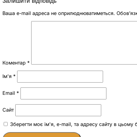
Залишити відповідь
Ваша e-mail адреса не оприлюднюватиметься.
Обов’яз
Коментар
*
Ім'я
*
Email
*
Сайт
Зберегти моє ім'я, e-mail, та адресу сайту в цьому