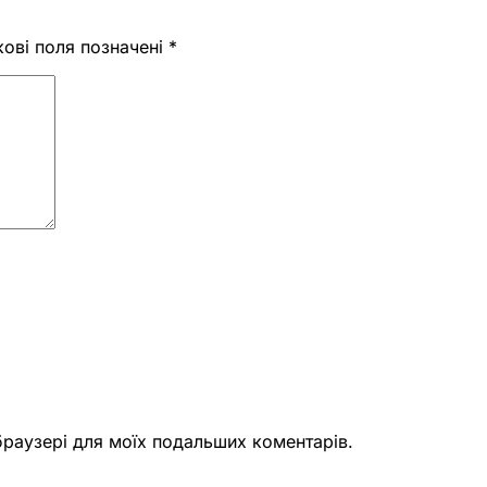
кові поля позначені
*
 браузері для моїх подальших коментарів.