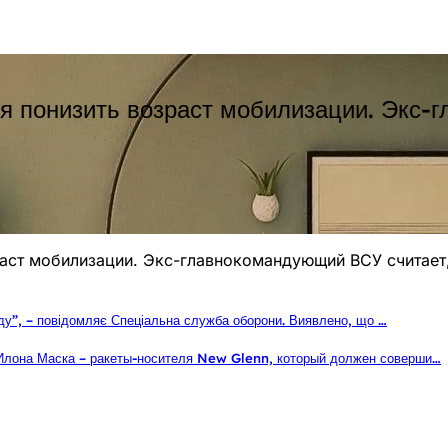
ся понизить возраст мобилизации. Экс-
раст мобилизации. Экс-главнокомандующий ВСУ считает
раду”, – повідомляє Спеціальна служба оборони. Виявлено, що …
 Илона Маска – ракеты-носителя New Glenn, который должен соверши…