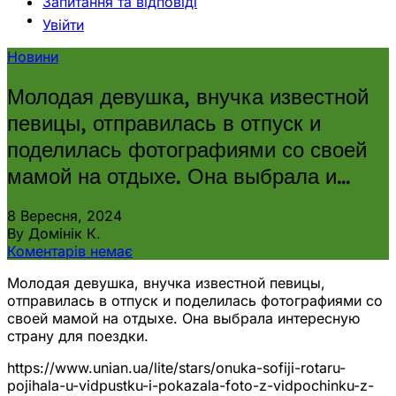
Запитання та відповіді
Увійти
Новини
Молодая девушка, внучка известной
певицы, отправилась в отпуск и
поделилась фотографиями со своей
мамой на отдыхе. Она выбрала и…
8 Вересня, 2024
By Домінік К.
Коментарів немає
Молодая девушка, внучка известной певицы,
отправилась в отпуск и поделилась фотографиями со
своей мамой на отдыхе. Она выбрала интересную
страну для поездки.
https://www.unian.ua/lite/stars/onuka-sofiji-rotaru-
pojihala-u-vidpustku-i-pokazala-foto-z-vidpochinku-z-