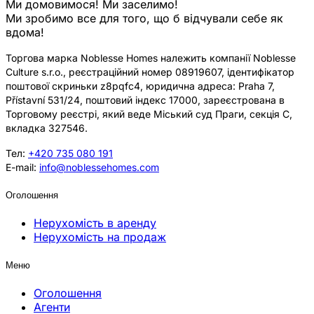
Ми домовимося! Ми заселимо!
Ми зробимо все для того, що б відчували себе як
вдома!
Торгова марка Noblesse Homes належить компанії Noblesse
Culture s.r.o., реєстраційний номер 08919607, ідентифікатор
поштової скриньки z8pqfc4, юридична адреса: Praha 7,
Přístavní 531/24, поштовий індекс 17000, зареєстрована в
Торговому реєстрі, який веде Міський суд Праги, секція C,
вкладка 327546.
Тел:
+420 735 080 191
E-mail:
info@noblessehomes.com
Оголошення
Нерухомість в аренду
Нерухомість на продаж
Меню
Оголошення
Агенти