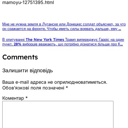
mamoyu-12751395.html
Мне не нужна земля в Луганске или Донецке: солдат объяснил, за что
он сражается на фронте. Чтобы иметь силы воевать дальше, ему …
В опитуванні The New York Times Трамп випереджує Гарріс на один
пункт. 28% виборців вважають, що потрібно дізнатися більше про К…
Comments
Залишити відповідь
Ваша e-mail адреса не оприлюднюватиметься.
Обов’язкові поля позначені
*
Коментар
*