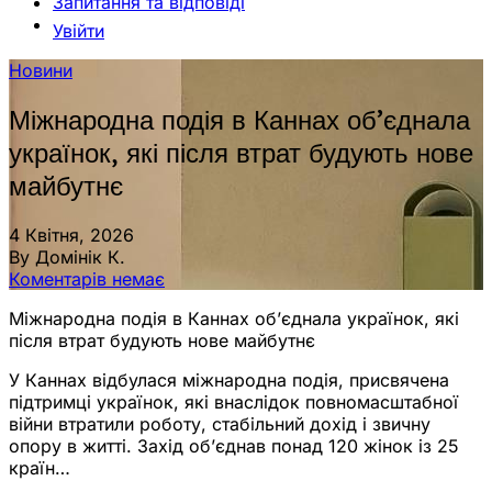
Запитання та відповіді
Увійти
Новини
Міжнародна подія в Каннах об’єднала
українок, які після втрат будують нове
майбутнє
4 Квітня, 2026
By Домінік К.
Коментарів немає
Міжнародна подія в Каннах об’єднала українок, які
після втрат будують нове майбутнє
У Каннах відбулася міжнародна подія, присвячена
підтримці українок, які внаслідок повномасштабної
війни втратили роботу, стабільний дохід і звичну
опору в житті. Захід об’єднав понад 120 жінок із 25
країн…