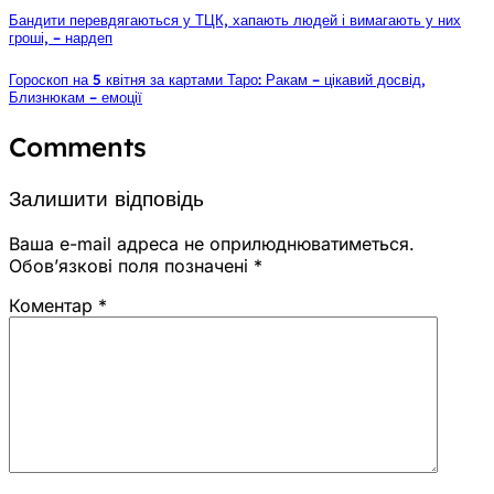
Бандити перевдягаються у ТЦК, хапають людей і вимагають у них
гроші, – нардеп
Гороскоп на 5 квітня за картами Таро: Ракам – цікавий досвід,
Близнюкам – емоції
Comments
Залишити відповідь
Ваша e-mail адреса не оприлюднюватиметься.
Обов’язкові поля позначені
*
Коментар
*