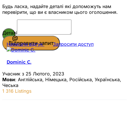
Будь ласка, надайте деталі які допоможуть нам
перевірити, що ви є власником цього оголошення.
Деталі
Відправити запит
Написати відгук
Запросити доступ
Dominic C.
Учасник з 25 Лютого, 2023
Мови
: Англійська, Німецька, Російська, Українська,
Чеська
1 316 Listings